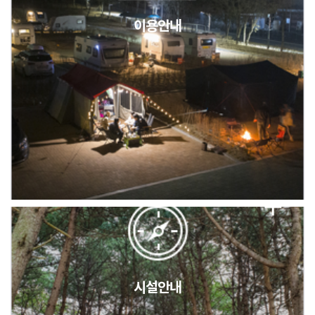
이용안내
2026년 5월 캠핑장 안점 점검의 날 변경 안내
캠핑장(9월1일~6일) 미운영 공지
[6/1]전산시스템 점검 및 안정화에 따른 서비스 이용 제한 안내
시설안내