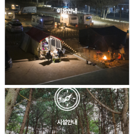
이용안내
2026년 5월 캠핑장 안점 점검의 날 변경 안내
캠핑장(9월1일~6일) 미운영 공지
[6/1]전산시스템 점검 및 안정화에 따른 서비스 이용 제한 안내
시설안내