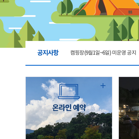
공지사항
캠핑장(9월1일~6일) 미운영 공지
[6/1]전산시스템 점검 및 안정화
2026년 5월 캠핑장 안점 점검의 
온라인 예약
캠핑장(9월1일~6일) 미운영 공지