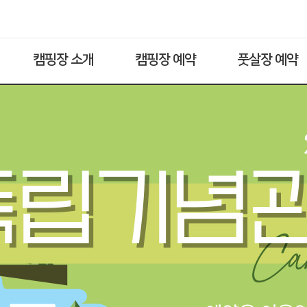
캠핑장 소개
캠핑장 예약
풋살장 예약