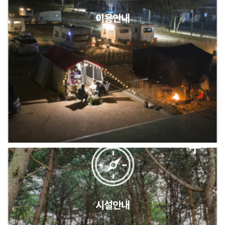
이용안내
2026년 5월 캠핑장 안점 점검의 날 변경 안내
캠핑장(9월1일~6일) 미운영 공지
[6/1]전산시스템 점검 및 안정화에 따른 서비스 이용 제한 안내
시설안내