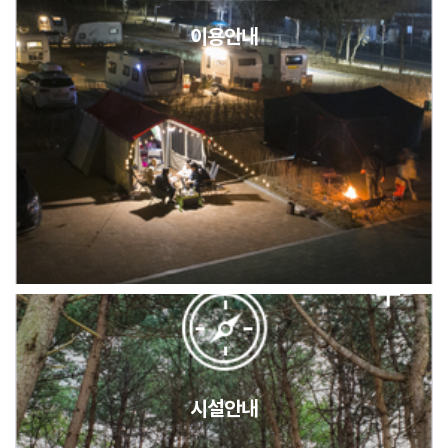
이용안내
2026년 5월 캠핑장 안점 점검의 날 변경 안내
캠핑장(9월1일~6일) 미운영 공지
[6/1]전산시스템 점검 및 안정화에 따른 서비스 이용 제한 안내
시설안내