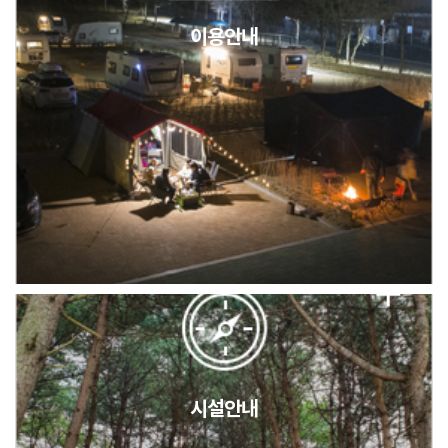
이용안내
2026년 5월 캠핑장 안점 점검의 날 변경 안내
캠핑장(9월1일~6일) 미운영 공지
[6/1]전산시스템 점검 및 안정화에 따른 서비스 이용 제한 안내
시설안내