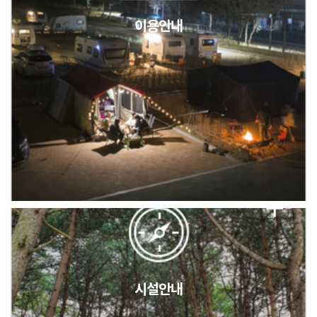
이용안내
2026년 5월 캠핑장 안점 점검의 날 변경 안내
캠핑장(9월1일~6일) 미운영 공지
[6/1]전산시스템 점검 및 안정화에 따른 서비스 이용 제한 안내
시설안내