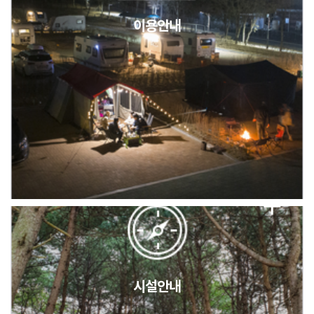
이용안내
2026년 5월 캠핑장 안점 점검의 날 변경 안내
캠핑장(9월1일~6일) 미운영 공지
[6/1]전산시스템 점검 및 안정화에 따른 서비스 이용 제한 안내
시설안내