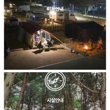
이용안내
2026년 5월 캠핑장 안점 점검의 날 변경 안내
캠핑장(9월1일~6일) 미운영 공지
[6/1]전산시스템 점검 및 안정화에 따른 서비스 이용 제한 안내
시설안내