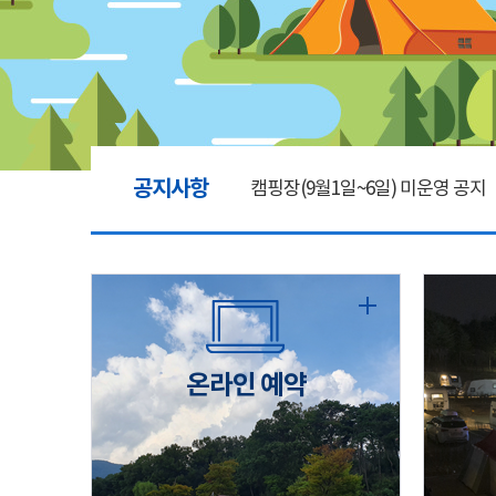
공지사항
캠핑장(9월1일~6일) 미운영 공지
[6/1]전산시스템 점검 및 안정화
2026년 5월 캠핑장 안점 점검의 
온라인 예약
캠핑장(9월1일~6일) 미운영 공지