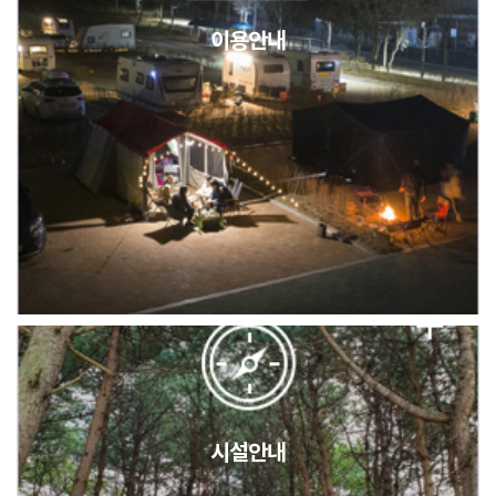
이용안내
2026년 5월 캠핑장 안점 점검의 날 변경 안내
캠핑장(9월1일~6일) 미운영 공지
[6/1]전산시스템 점검 및 안정화에 따른 서비스 이용 제한 안내
시설안내