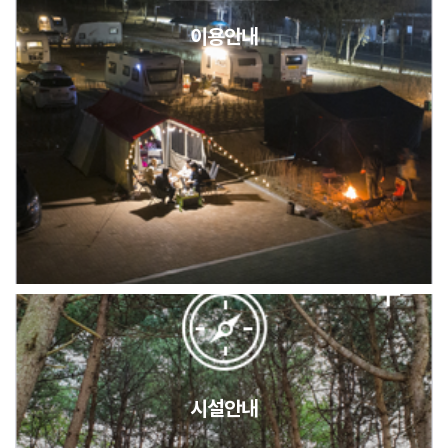
이용안내
2026년 5월 캠핑장 안점 점검의 날 변경 안내
캠핑장(9월1일~6일) 미운영 공지
[6/1]전산시스템 점검 및 안정화에 따른 서비스 이용 제한 안내
시설안내