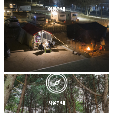
이용안내
2026년 5월 캠핑장 안점 점검의 날 변경 안내
캠핑장(9월1일~6일) 미운영 공지
[6/1]전산시스템 점검 및 안정화에 따른 서비스 이용 제한 안내
시설안내