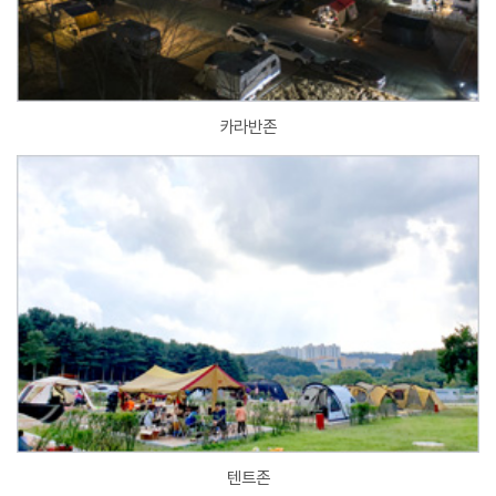
카라반존
텐트존