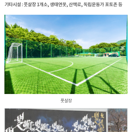
기타시설 : 풋살장 1개소, 생태연못, 산책로, 독립운동가 포토존 등
풋살장