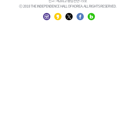
신고 : 제2012-충남천안-75호
ⓒ 2018 THE INDEPENDENCE HALL OF KOREA. ALL RIGHTS RESERVED.