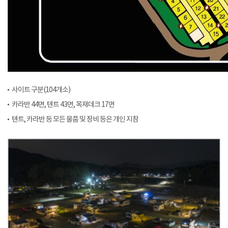
사이트 구분(104개소)
카라반 44면, 텐트 43면, 목재데크 17면
텐트, 카라반 등 모든 물품 및 장비 등은 개인 지참