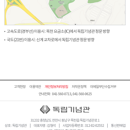
고속도로(경부선) 이용시 : 목천 요금소(IC)에서 독립기념관 정문 방향
국도(21번) 이용시 : 신계 교차로에서 독립기념관 정문 방향
고객헌장
이용약관
개인정보처리방침
저작권정책
이메일무단수집거부
안내전화 041-560-0713, 041-560-0625
31232 충청남도 천안시 동남구 목천읍 독립기념관로 1
상호 : 독립기념관 | 대표자명 : 김형석 | 사업자등록번호 : 312-82-02552 | 통신판매업