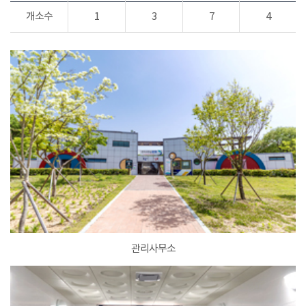
개소수
1
3
7
4
관리사무소