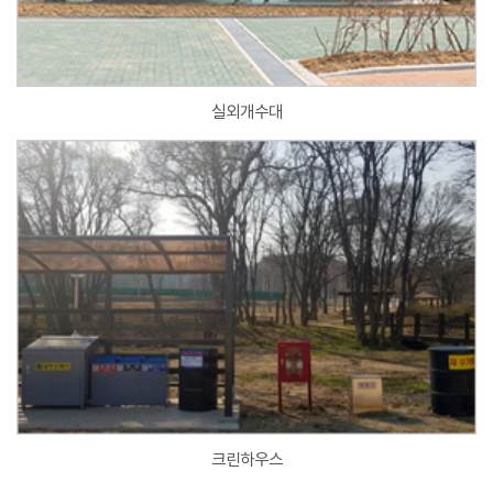
실외개수대
크린하우스