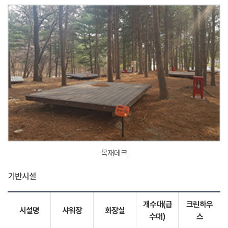
목재데크
기반시설
개수대(급
크린하우
시설명
샤워장
화장실
수대)
스