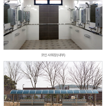
코인 샤워장(내부)