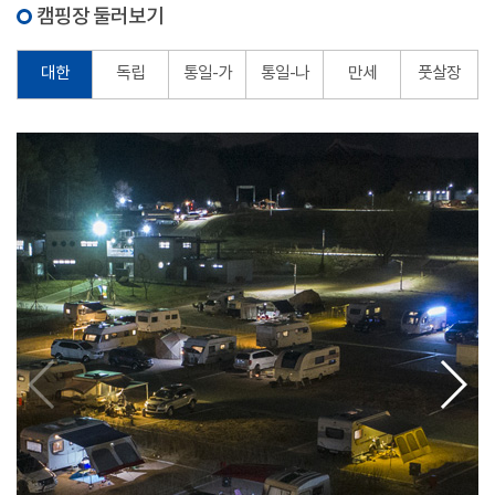
캠핑장 둘러보기
대한
독립
통일-가
통일-나
만세
풋살장