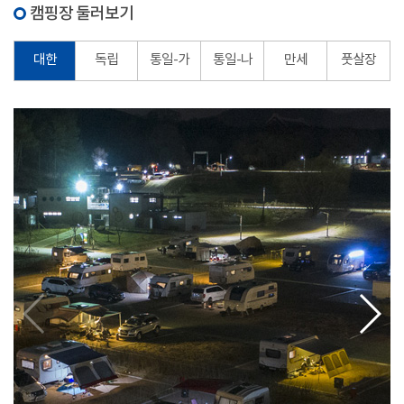
캠핑장 둘러보기
대한
독립
통일-가
통일-나
만세
풋살장