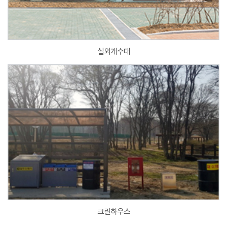
실외개수대
크린하우스