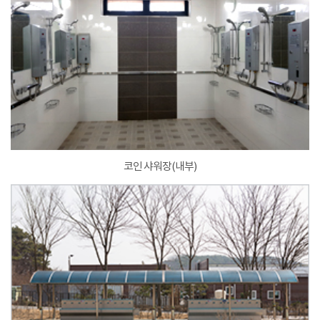
코인 샤워장(내부)