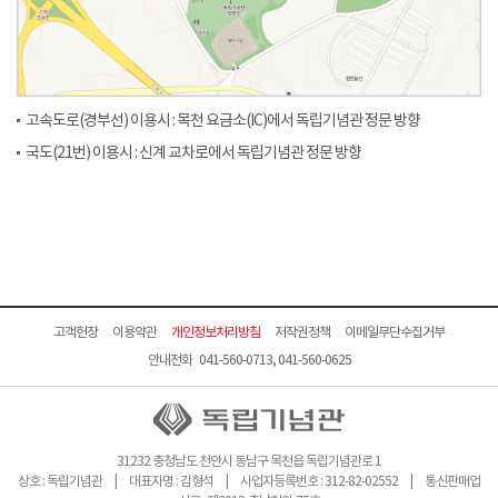
고속도로(경부선) 이용시 : 목천 요금소(IC)에서 독립기념관 정문 방향
국도(21번) 이용시 : 신계 교차로에서 독립기념관 정문 방향
고객헌장
이용약관
개인정보처리방침
저작권정책
이메일무단수집거부
안내전화 041-560-0713, 041-560-0625
31232 충청남도 천안시 동남구 목천읍 독립기념관로 1
상호 : 독립기념관 | 대표자명 : 김형석 | 사업자등록번호 : 312-82-02552 | 통신판매업