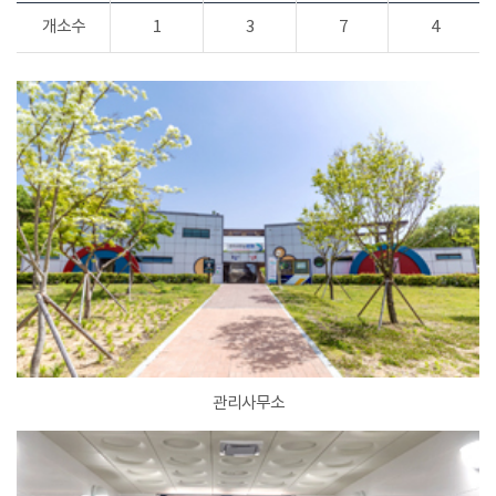
개소수
1
3
7
4
관리사무소