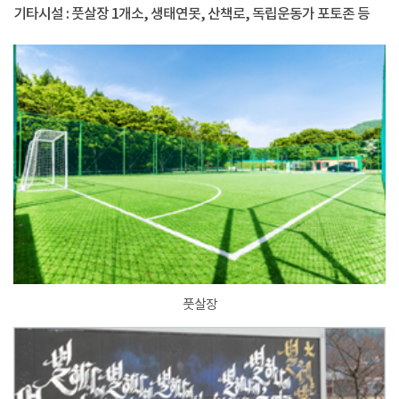
기타시설 : 풋살장 1개소, 생태연못, 산책로, 독립운동가 포토존 등
풋살장