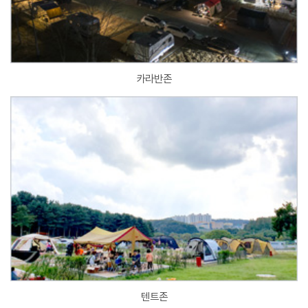
카라반존
텐트존