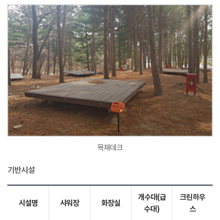
목재데크
기반시설
개수대(급
크린하우
시설명
샤워장
화장실
수대)
스