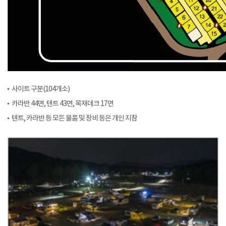
사이트 구분(104개소)
카라반 44면, 텐트 43면, 목재데크 17면
텐트, 카라반 등 모든 물품 및 장비 등은 개인 지참