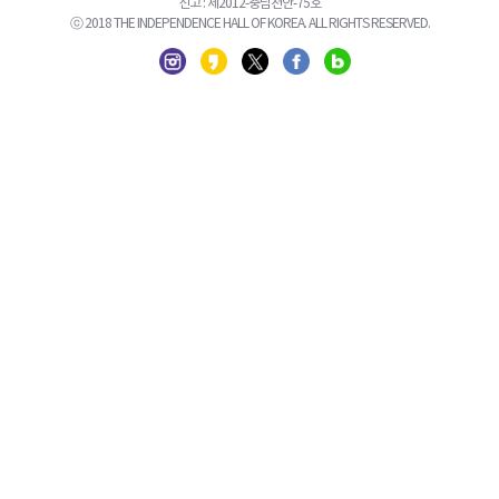
신고 : 제2012-충남천안-75호
ⓒ 2018 THE INDEPENDENCE HALL OF KOREA. ALL RIGHTS RESERVED.