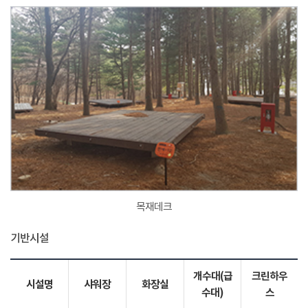
목재데크
기반시설
개수대(급
크린하우
시설명
샤워장
화장실
수대)
스