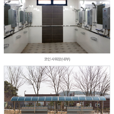
코인 샤워장(내부)