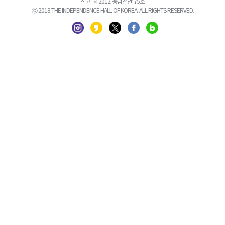
신고 : 제2012-충남천안-75호
ⓒ 2018 THE INDEPENDENCE HALL OF KOREA. ALL RIGHTS RESERVED.