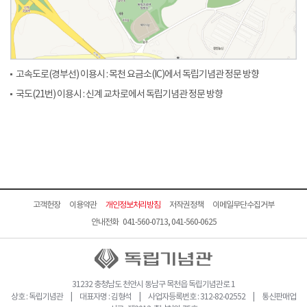
고속도로(경부선) 이용시 : 목천 요금소(IC)에서 독립기념관 정문 방향
국도(21번) 이용시 : 신계 교차로에서 독립기념관 정문 방향
고객헌장
이용약관
개인정보처리방침
저작권정책
이메일무단수집거부
안내전화 041-560-0713, 041-560-0625
31232 충청남도 천안시 동남구 목천읍 독립기념관로 1
상호 : 독립기념관 | 대표자명 : 김형석 | 사업자등록번호 : 312-82-02552 | 통신판매업