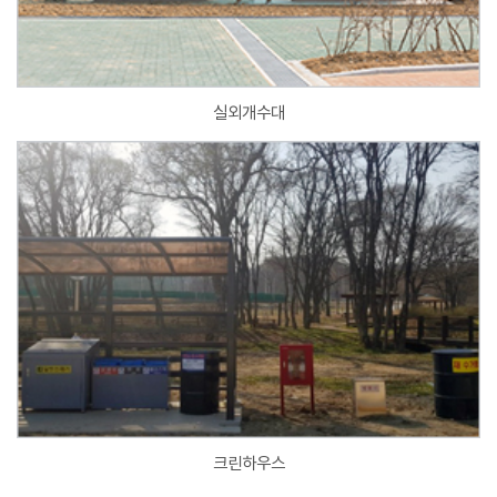
실외개수대
크린하우스