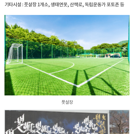
기타시설 : 풋살장 1개소, 생태연못, 산책로, 독립운동가 포토존 등
풋살장