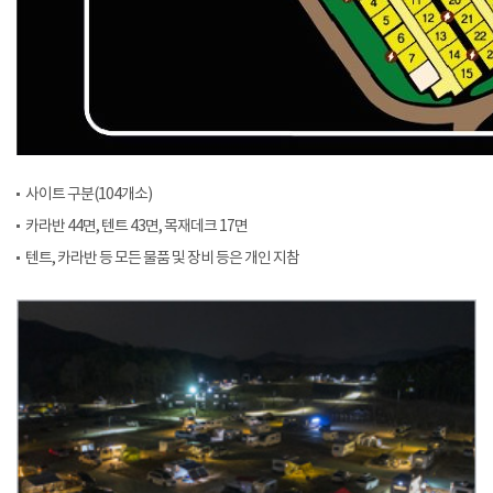
사이트 구분(104개소)
카라반 44면, 텐트 43면, 목재데크 17면
텐트, 카라반 등 모든 물품 및 장비 등은 개인 지참