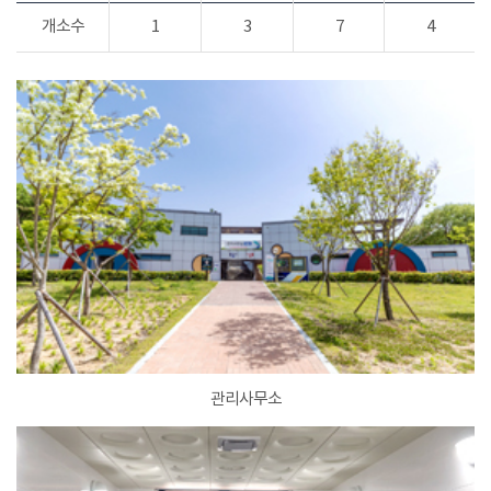
개소수
1
3
7
4
관리사무소