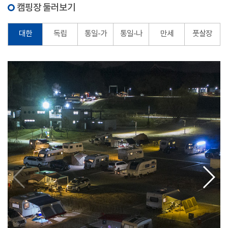
캠핑장 둘러보기
대한
독립
통일-가
통일-나
만세
풋살장