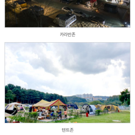
카라반존
텐트존