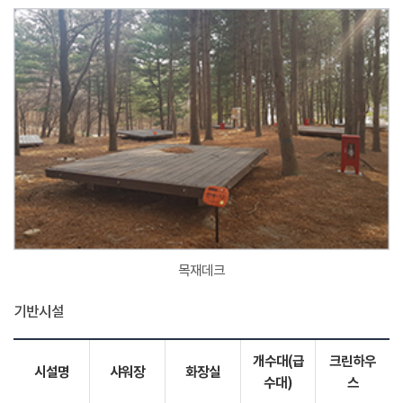
목재데크
기반시설
개수대(급
크린하우
시설명
샤워장
화장실
수대)
스