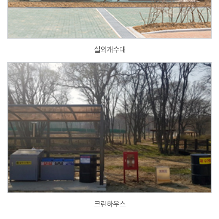
실외개수대
크린하우스