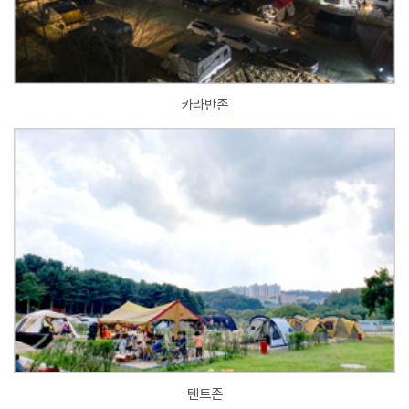
카라반존
텐트존