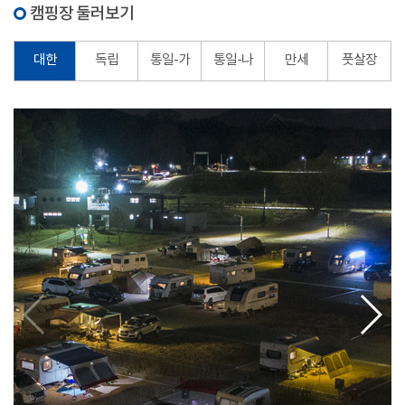
캠핑장 둘러보기
대한
독립
통일-가
통일-나
만세
풋살장