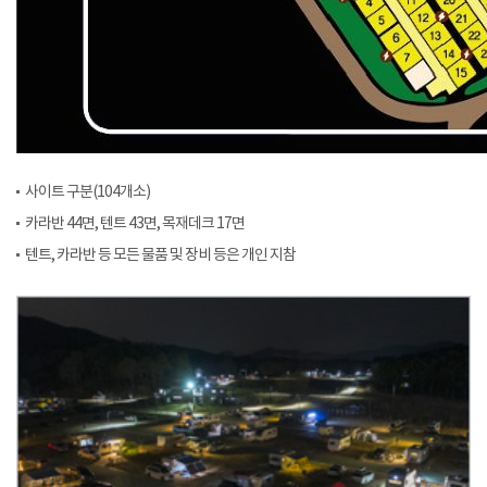
사이트 구분(104개소)
카라반 44면, 텐트 43면, 목재데크 17면
텐트, 카라반 등 모든 물품 및 장비 등은 개인 지참