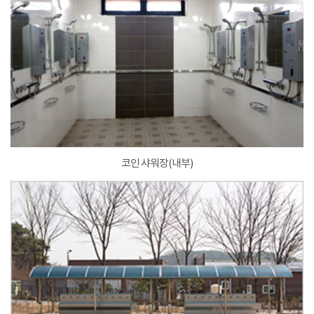
코인 샤워장(내부)