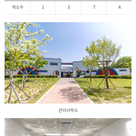
개소수
1
3
7
4
관리사무소