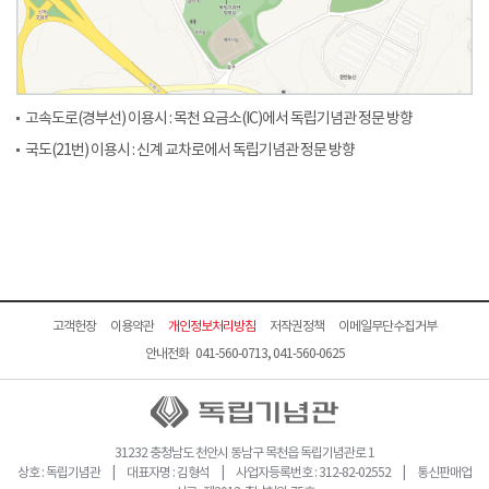
고속도로(경부선) 이용시 : 목천 요금소(IC)에서 독립기념관 정문 방향
국도(21번) 이용시 : 신계 교차로에서 독립기념관 정문 방향
고객헌장
이용약관
개인정보처리방침
저작권정책
이메일무단수집거부
안내전화 041-560-0713, 041-560-0625
31232 충청남도 천안시 동남구 목천읍 독립기념관로 1
상호 : 독립기념관 | 대표자명 : 김형석 | 사업자등록번호 : 312-82-02552 | 통신판매업