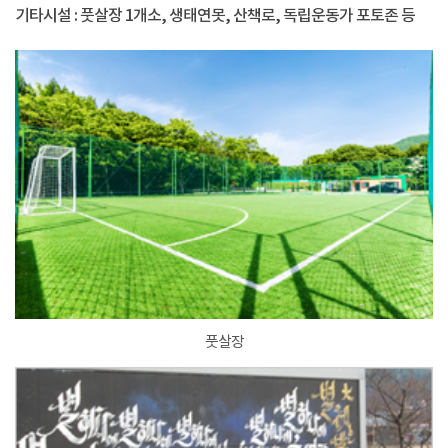
기타시설 : 풋살장 1개소, 생태연못, 산책로, 독립운동가 포토존 등
풋살장