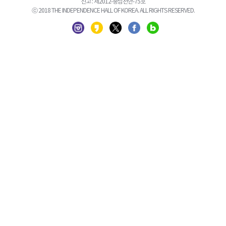
신고 : 제2012-충남천안-75호
ⓒ 2018 THE INDEPENDENCE HALL OF KOREA. ALL RIGHTS RESERVED.