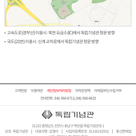
고속도로(경부선) 이용시 : 목천 요금소(IC)에서 독립기념관 정문 방향
국도(21번) 이용시 : 신계 교차로에서 독립기념관 정문 방향
고객헌장
이용약관
개인정보처리방침
저작권정책
이메일무단수집거부
안내전화 041-560-0713, 041-560-0625
31232 충청남도 천안시 동남구 목천읍 독립기념관로 1
상호 : 독립기념관 | 대표자명 : 김형석 | 사업자등록번호 : 312-82-02552 | 통신판매업