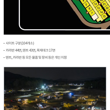
사이트 구분(104개소)
카라반 44면, 텐트 43면, 목재데크 17면
텐트, 카라반 등 모든 물품 및 장비 등은 개인 지참