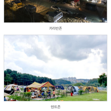
카라반존
텐트존