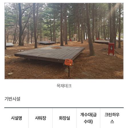
목재데크
기반시설
개수대(급
크린하우
시설명
샤워장
화장실
수대)
스