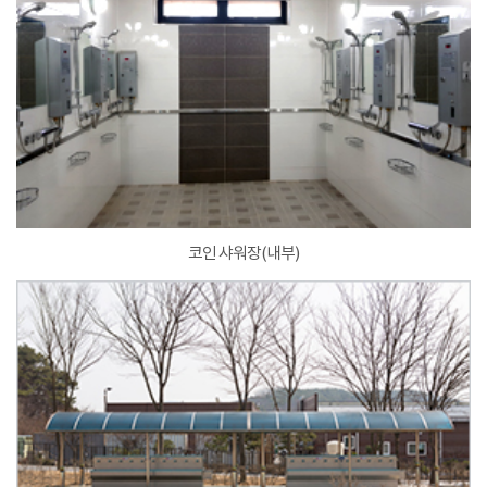
코인 샤워장(내부)