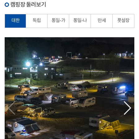
캠핑장 둘러보기
대한
독립
통일-가
통일-나
만세
풋살장