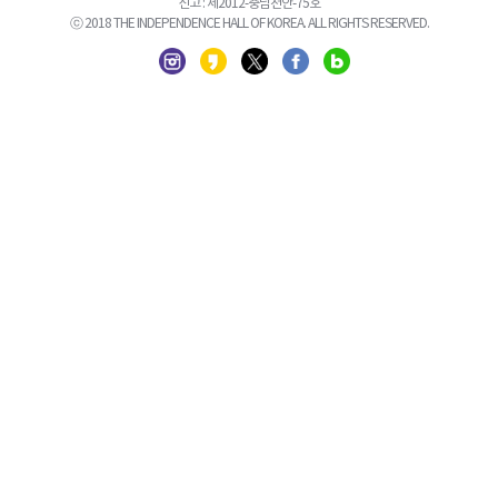
신고 : 제2012-충남천안-75호
ⓒ 2018 THE INDEPENDENCE HALL OF KOREA. ALL RIGHTS RESERVED.