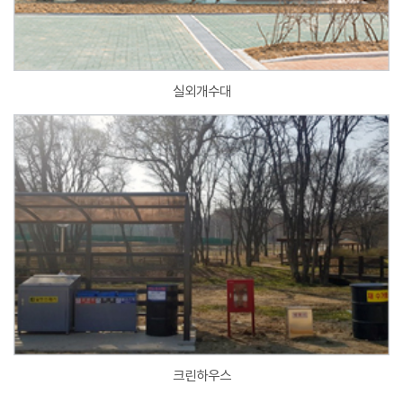
실외개수대
크린하우스