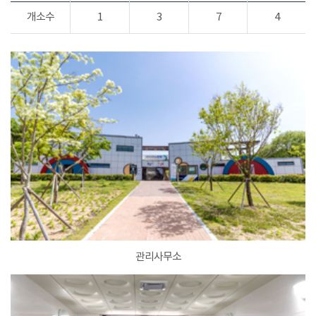
개소수
1
3
7
4
관리사무소