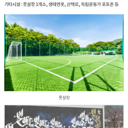
기타시설 : 풋살장 1개소, 생태연못, 산책로, 독립운동가 포토존 등
풋살장