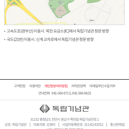
고속도로(경부선) 이용시 : 목천 요금소(IC)에서 독립기념관 정문 방향
국도(21번) 이용시 : 신계 교차로에서 독립기념관 정문 방향
고객헌장
이용약관
개인정보처리방침
저작권정책
이메일무단수집거부
안내전화 041-560-0713, 041-560-0625
31232 충청남도 천안시 동남구 목천읍 독립기념관로 1
상호 : 독립기념관 | 대표자명 : 김형석 | 사업자등록번호 : 312-82-02552 | 통신판매업