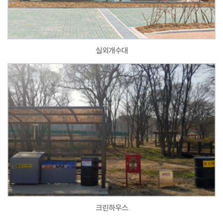
실외개수대
크린하우스