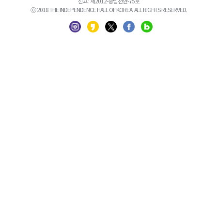
신고 : 제2012-충남천안-75호
ⓒ 2018 THE INDEPENDENCE HALL OF KOREA. ALL RIGHTS RESERVED.