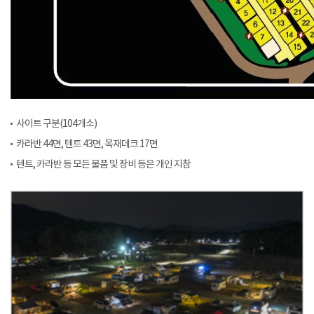
사이트 구분(104개소)
카라반 44면, 텐트 43면, 목재데크 17면
텐트, 카라반 등 모든 물품 및 장비 등은 개인 지참