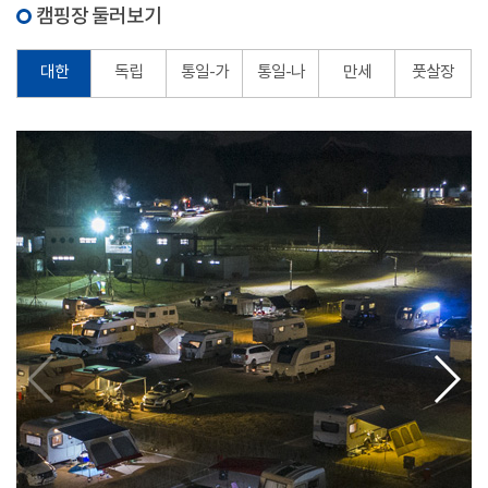
캠핑장 둘러보기
대한
독립
통일-가
통일-나
만세
풋살장