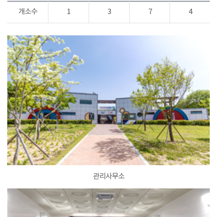
개소수
1
3
7
4
관리사무소