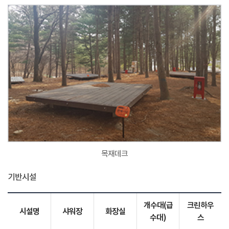
목재데크
기반시설
개수대(급
크린하우
시설명
샤워장
화장실
수대)
스