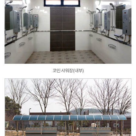
코인 샤워장(내부)