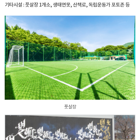
기타시설 : 풋살장 1개소, 생태연못, 산책로, 독립운동가 포토존 등
풋살장