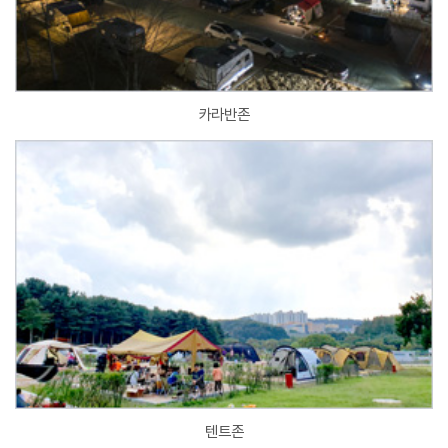
카라반존
텐트존