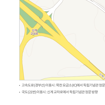
고속도로(경부선) 이용시 : 목천 요금소(IC)에서 독립기념관 정문
국도(21번) 이용시 : 신계 교차로에서 독립기념관 정문 방향