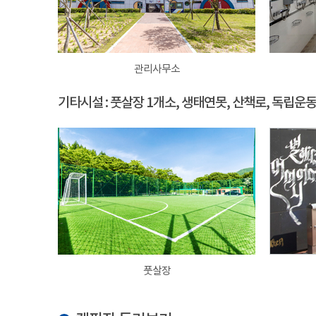
관리사무소
기타시설 : 풋살장 1개소, 생태연못, 산책로, 독립운
풋살장