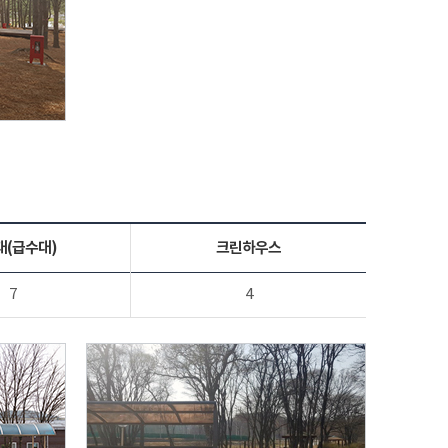
대(급수대)
크린하우스
7
4