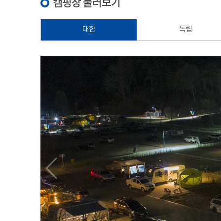
캠핑장 둘러보기
대한
독립