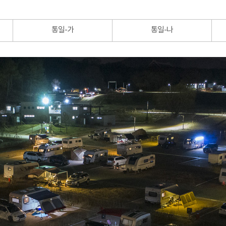
통일-가
통일-나