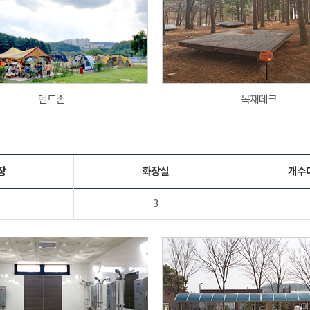
텐트존
목재데크
장
화장실
개수
3