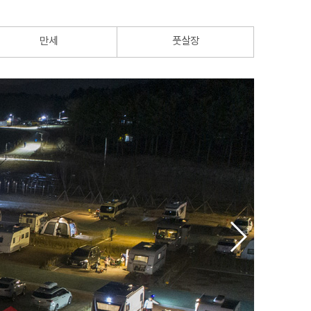
만세
풋살장