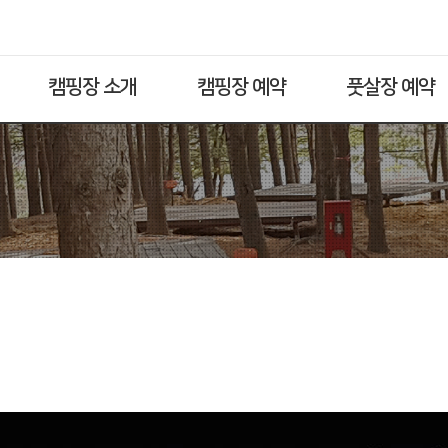
캠핑장 소개
캠핑장 예약
풋살장 예약