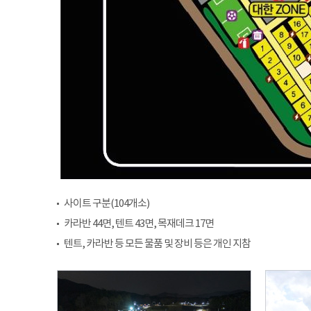
사이트 구분(104개소)
카라반 44면, 텐트 43면, 목재데크 17면
텐트, 카라반 등 모든 물품 및 장비 등은 개인 지참