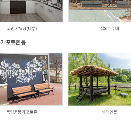
코인 샤워장(내부)
실외개수대
동가 포토존 등
독립운동가 포토존
생태연못