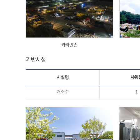
카라반존
기반시설
시설명
샤워
개소수
1