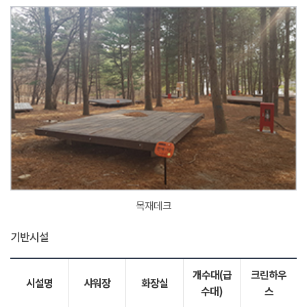
목재데크
기반시설
개수대(급
크린하우
시설명
샤워장
화장실
수대)
스