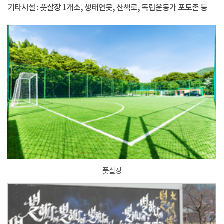
기타시설 : 풋살장 1개소, 생태연못, 산책로, 독립운동가 포토존 등
풋살장