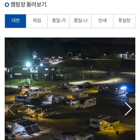
캠핑장 둘러보기
대한
독립
통일-가
통일-나
만세
풋살장