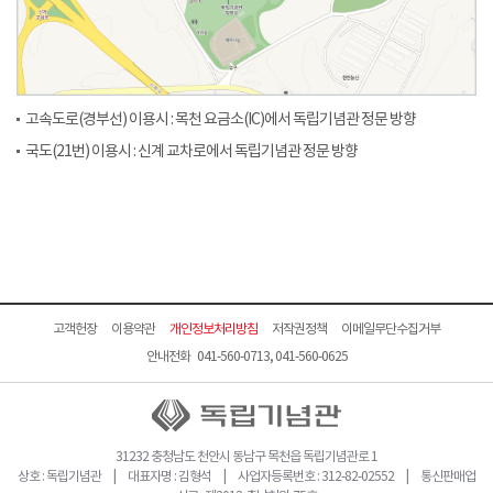
고속도로(경부선) 이용시 : 목천 요금소(IC)에서 독립기념관 정문 방향
국도(21번) 이용시 : 신계 교차로에서 독립기념관 정문 방향
고객헌장
이용약관
개인정보처리방침
저작권정책
이메일무단수집거부
안내전화 041-560-0713, 041-560-0625
31232 충청남도 천안시 동남구 목천읍 독립기념관로 1
상호 : 독립기념관 | 대표자명 : 김형석 | 사업자등록번호 : 312-82-02552 | 통신판매업