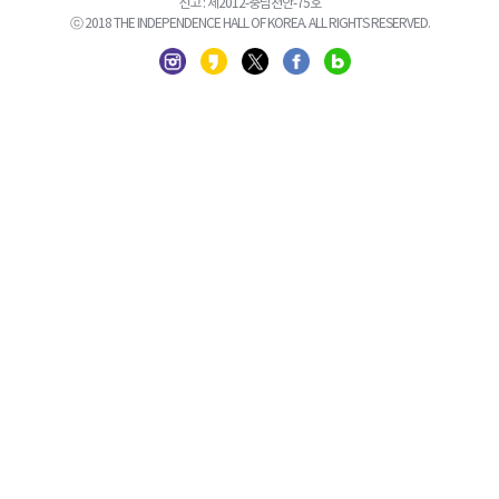
신고 : 제2012-충남천안-75호
ⓒ 2018 THE INDEPENDENCE HALL OF KOREA. ALL RIGHTS RESERVED.