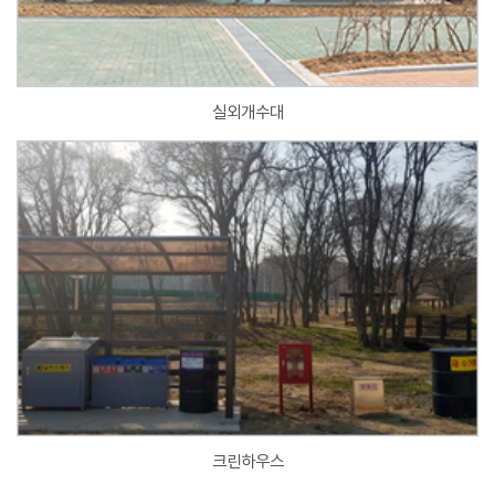
실외개수대
크린하우스