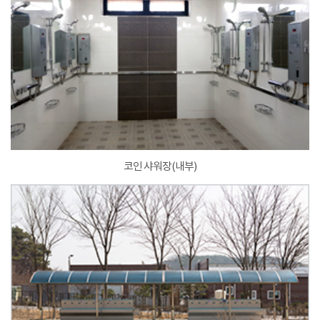
코인 샤워장(내부)