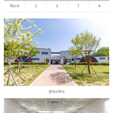
개소수
1
3
7
4
관리사무소