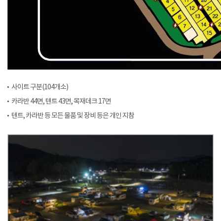
사이트 구분(104개소)
카라반 44면, 텐트 43면, 목재데크 17면
텐트, 카라반 등 모든 물품 및 장비 등은 개인 지참