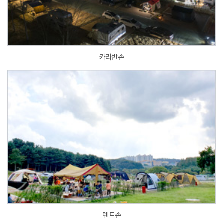
카라반존
텐트존