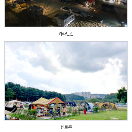
카라반존
텐트존