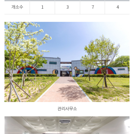
개소수
1
3
7
4
관리사무소