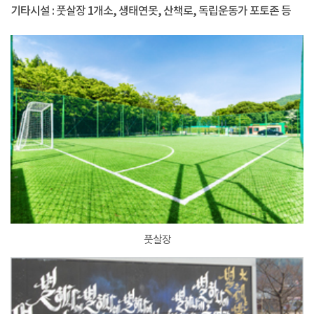
기타시설 : 풋살장 1개소, 생태연못, 산책로, 독립운동가 포토존 등
풋살장