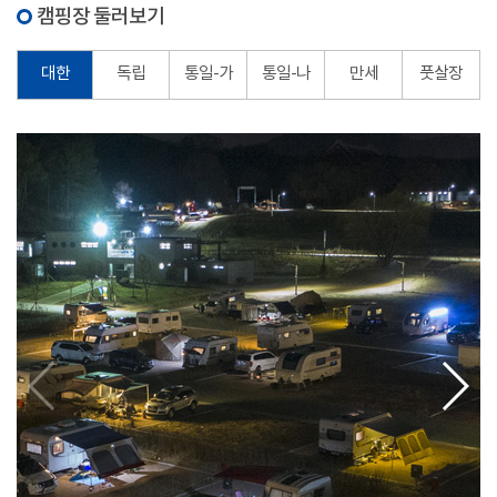
캠핑장 둘러보기
대한
독립
통일-가
통일-나
만세
풋살장