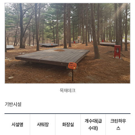
목재데크
기반시설
개수대(급
크린하우
시설명
샤워장
화장실
수대)
스