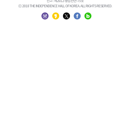
신고 : 제2012-충남천안-75호
ⓒ 2018 THE INDEPENDENCE HALL OF KOREA. ALL RIGHTS RESERVED.