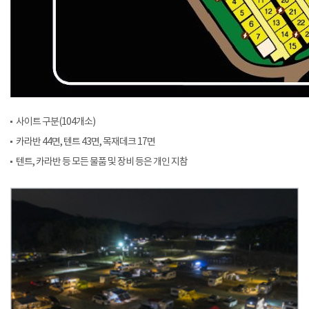
사이트 구분(104개소)
카라반 44면, 텐트 43면, 목재데크 17면
텐트, 카라반 등 모든 물품 및 장비 등은 개인 지참