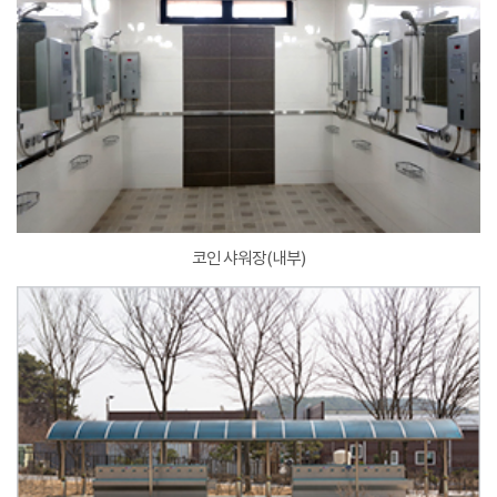
코인 샤워장(내부)