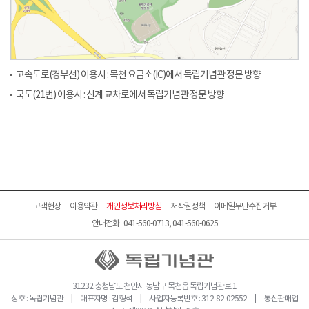
고속도로(경부선) 이용시 : 목천 요금소(IC)에서 독립기념관 정문 방향
국도(21번) 이용시 : 신계 교차로에서 독립기념관 정문 방향
고객헌장
이용약관
개인정보처리방침
저작권정책
이메일무단수집거부
안내전화 041-560-0713, 041-560-0625
31232 충청남도 천안시 동남구 목천읍 독립기념관로 1
상호 : 독립기념관 | 대표자명 : 김형석 | 사업자등록번호 : 312-82-02552 | 통신판매업