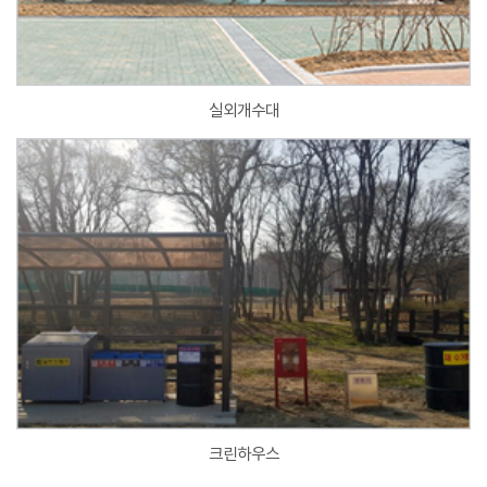
실외개수대
크린하우스