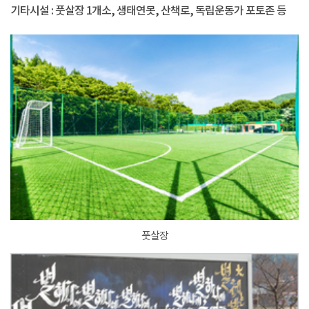
기타시설 : 풋살장 1개소, 생태연못, 산책로, 독립운동가 포토존 등
풋살장