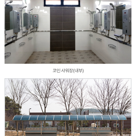
코인 샤워장(내부)