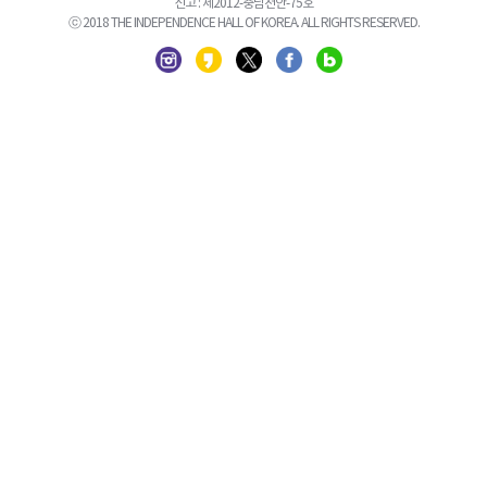
신고 : 제2012-충남천안-75호
ⓒ 2018 THE INDEPENDENCE HALL OF KOREA. ALL RIGHTS RESERVED.