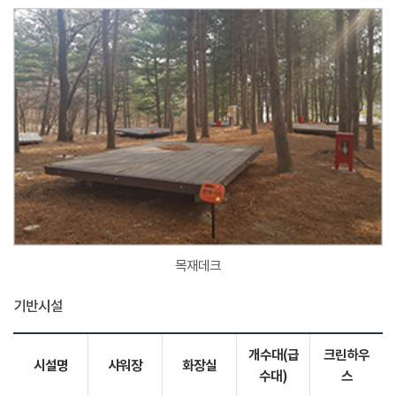
목재데크
기반시설
개수대(급
크린하우
시설명
샤워장
화장실
수대)
스