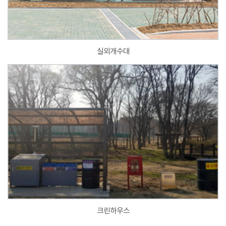
실외개수대
크린하우스