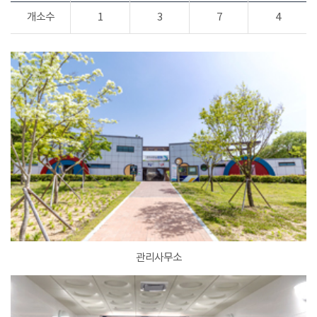
개소수
1
3
7
4
관리사무소