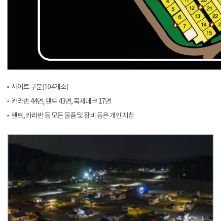
사이트 구분(104개소)
카라반 44면, 텐트 43면, 목재데크 17면
텐트, 카라반 등 모든 물품 및 장비 등은 개인 지참