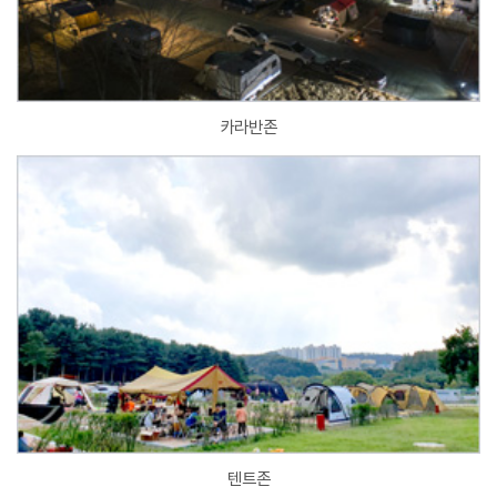
카라반존
텐트존