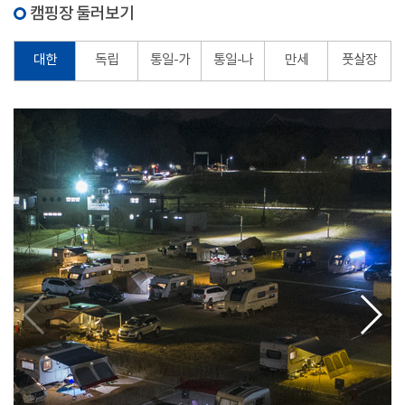
캠핑장 둘러보기
대한
독립
통일-가
통일-나
만세
풋살장