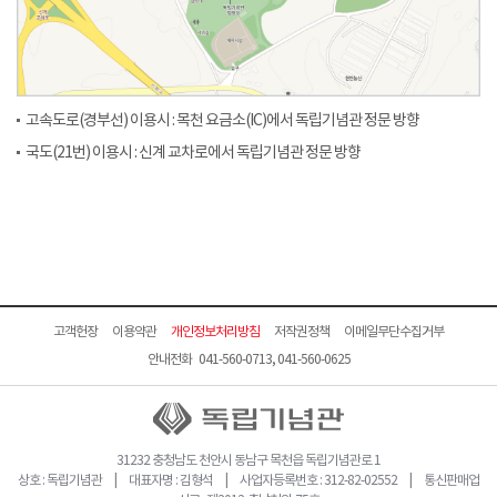
고속도로(경부선) 이용시 : 목천 요금소(IC)에서 독립기념관 정문 방향
국도(21번) 이용시 : 신계 교차로에서 독립기념관 정문 방향
고객헌장
이용약관
개인정보처리방침
저작권정책
이메일무단수집거부
안내전화 041-560-0713, 041-560-0625
31232 충청남도 천안시 동남구 목천읍 독립기념관로 1
상호 : 독립기념관 | 대표자명 : 김형석 | 사업자등록번호 : 312-82-02552 | 통신판매업