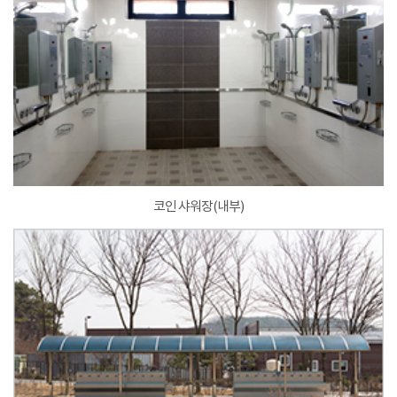
코인 샤워장(내부)