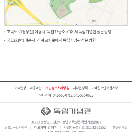
고속도로(경부선) 이용시 : 목천 요금소(IC)에서 독립기념관 정문 방향
국도(21번) 이용시 : 신계 교차로에서 독립기념관 정문 방향
고객헌장
이용약관
개인정보처리방침
저작권정책
이메일무단수집거부
안내전화 041-560-0713, 041-560-0625
31232 충청남도 천안시 동남구 목천읍 독립기념관로 1
상호 : 독립기념관 | 대표자명 : 김형석 | 사업자등록번호 : 312-82-02552 | 통신판매업