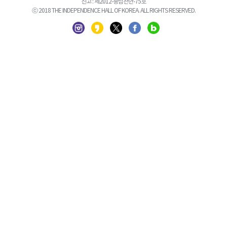
신고 : 제2012-충남천안-75호
ⓒ 2018 THE INDEPENDENCE HALL OF KOREA. ALL RIGHTS RESERVED.