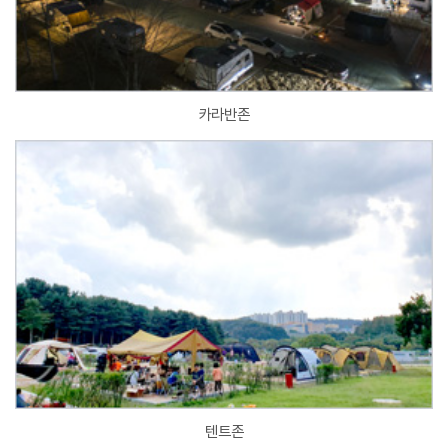
카라반존
텐트존