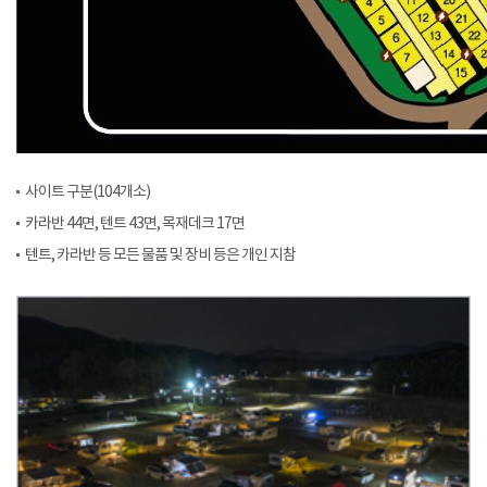
사이트 구분(104개소)
카라반 44면, 텐트 43면, 목재데크 17면
텐트, 카라반 등 모든 물품 및 장비 등은 개인 지참