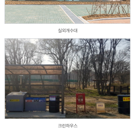
실외개수대
크린하우스