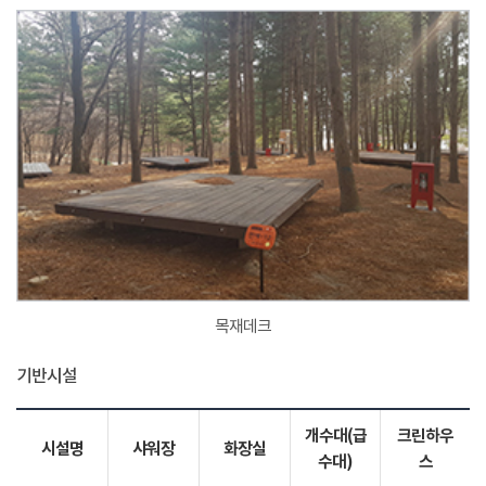
목재데크
기반시설
개수대(급
크린하우
시설명
샤워장
화장실
수대)
스