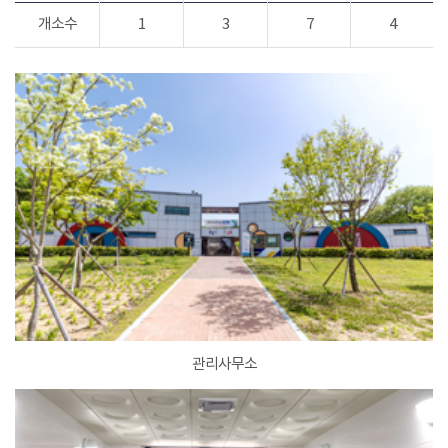
개소수
1
3
7
4
관리사무소