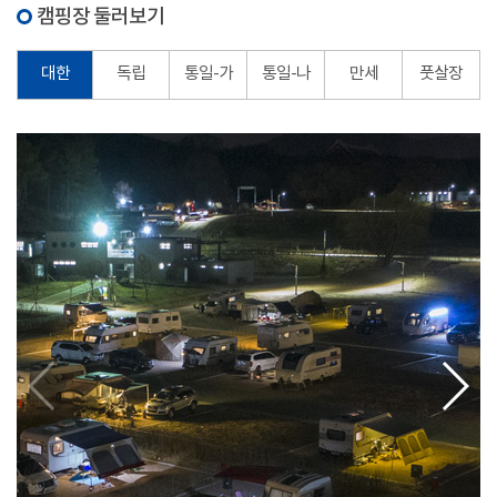
캠핑장 둘러보기
대한
독립
통일-가
통일-나
만세
풋살장