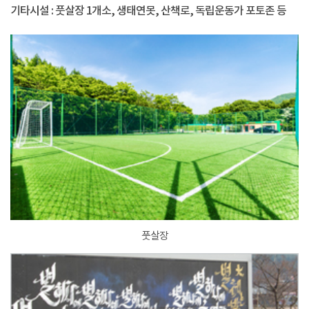
기타시설 : 풋살장 1개소, 생태연못, 산책로, 독립운동가 포토존 등
풋살장