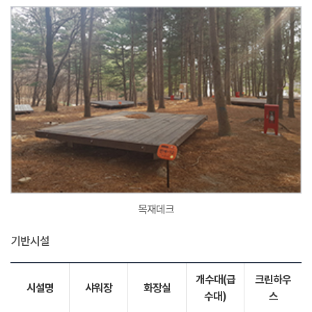
목재데크
기반시설
개수대(급
크린하우
시설명
샤워장
화장실
수대)
스