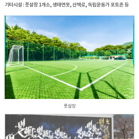
기타시설 : 풋살장 1개소, 생태연못, 산책로, 독립운동가 포토존 등
풋살장