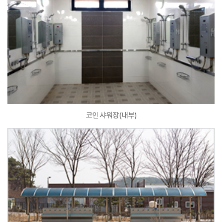
코인 샤워장(내부)