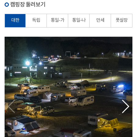
캠핑장 둘러보기
대한
독립
통일-가
통일-나
만세
풋살장