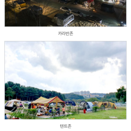
카라반존
텐트존