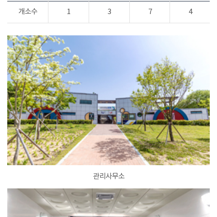
개소수
1
3
7
4
관리사무소