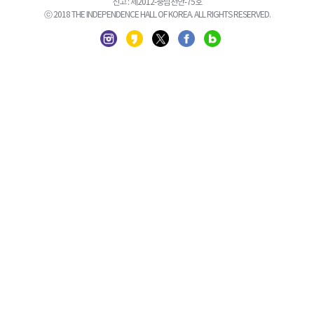
신고 : 제2012-충남천안-75호
ⓒ 2018 THE INDEPENDENCE HALL OF KOREA. ALL RIGHTS RESERVED.