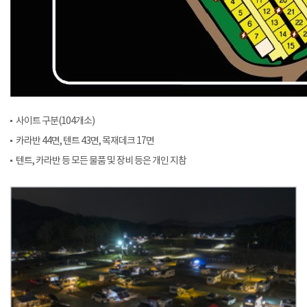
사이트 구분(104개소)
카라반 44면, 텐트 43면, 목재데크 17면
텐트, 카라반 등 모든 물품 및 장비 등은 개인 지참