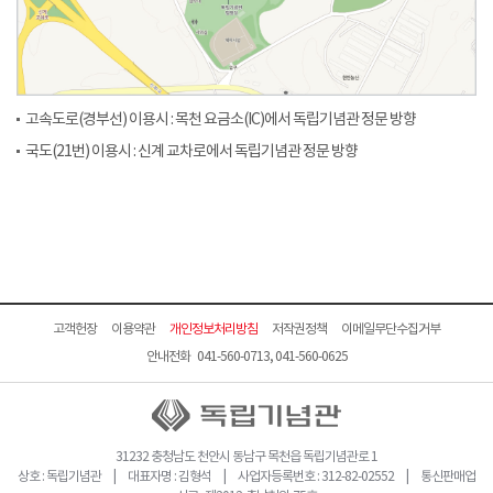
고속도로(경부선) 이용시 : 목천 요금소(IC)에서 독립기념관 정문 방향
국도(21번) 이용시 : 신계 교차로에서 독립기념관 정문 방향
고객헌장
이용약관
개인정보처리방침
저작권정책
이메일무단수집거부
안내전화 041-560-0713, 041-560-0625
31232 충청남도 천안시 동남구 목천읍 독립기념관로 1
상호 : 독립기념관 | 대표자명 : 김형석 | 사업자등록번호 : 312-82-02552 | 통신판매업