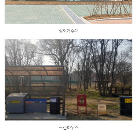
실외개수대
크린하우스