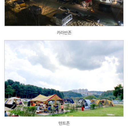
카라반존
텐트존