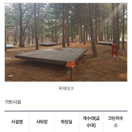
목재데크
기반시설
개수대(급
크린하우
시설명
샤워장
화장실
수대)
스