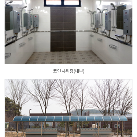
코인 샤워장(내부)