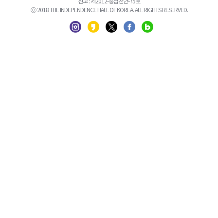
신고 : 제2012-충남천안-75호
ⓒ 2018 THE INDEPENDENCE HALL OF KOREA. ALL RIGHTS RESERVED.