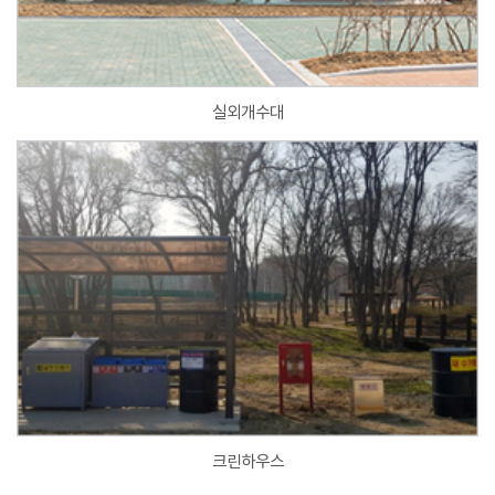
실외개수대
크린하우스