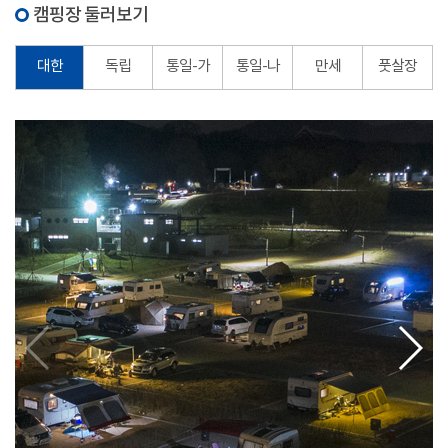
캠핑장 둘러보기
대한
독립
통일-가
통일-나
만세
풋살장