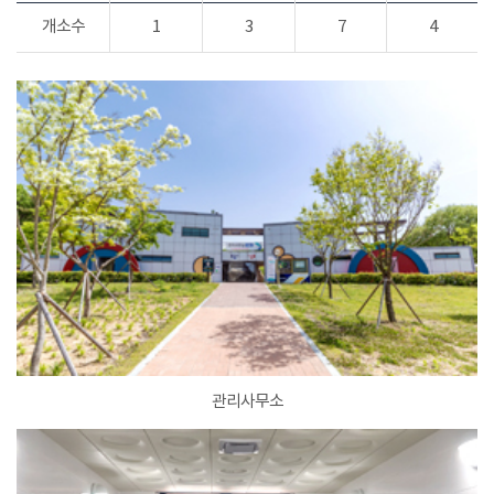
개소수
1
3
7
4
관리사무소