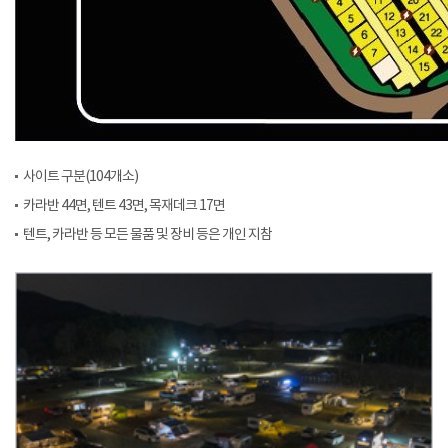
사이트 구분(104개소)
카라반 44면, 텐트 43면, 목재데크 17면
텐트, 카라반 등 모든 물품 및 장비 등은 개인 지참