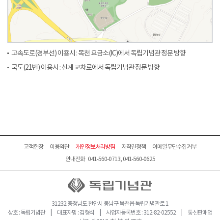
고속도로(경부선) 이용시 : 목천 요금소(IC)에서 독립기념관 정문 방향
국도(21번) 이용시 : 신계 교차로에서 독립기념관 정문 방향
고객헌장
이용약관
개인정보처리방침
저작권정책
이메일무단수집거부
안내전화 041-560-0713, 041-560-0625
31232 충청남도 천안시 동남구 목천읍 독립기념관로 1
상호 : 독립기념관 | 대표자명 : 김형석 | 사업자등록번호 : 312-82-02552 | 통신판매업