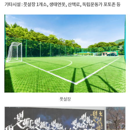
기타시설 : 풋살장 1개소, 생태연못, 산책로, 독립운동가 포토존 등
풋살장