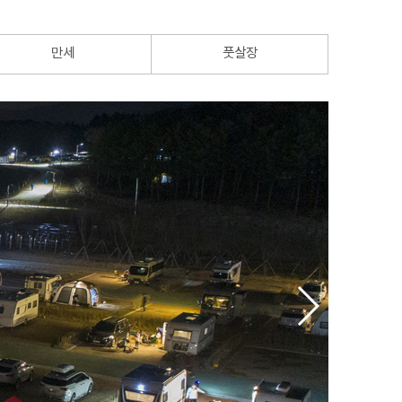
만세
풋살장