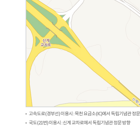
고속도로(경부선) 이용시 : 목천 요금소(IC)에서 독립기념관 정문
국도(21번) 이용시 : 신계 교차로에서 독립기념관 정문 방향