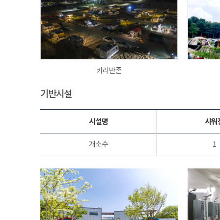
카라반존
기반시설
시설명
샤워
개소수
1