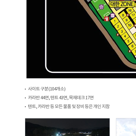
사이트 구분(104개소)
카라반 44면, 텐트 43면, 목재데크 17면
텐트, 카라반 등 모든 물품 및 장비 등은 개인 지참