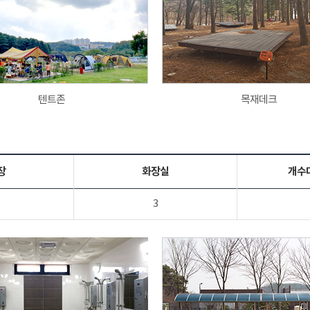
텐트존
목재데크
장
화장실
개수
3