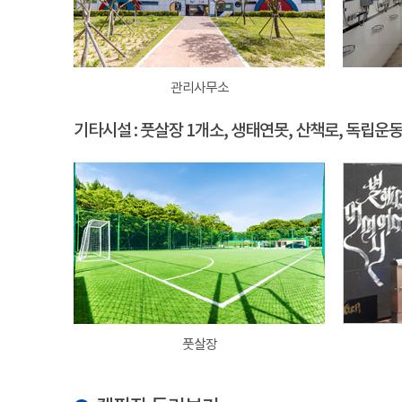
관리사무소
기타시설 : 풋살장 1개소, 생태연못, 산책로, 독립운
풋살장