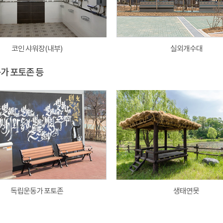
코인 샤워장(내부)
실외개수대
동가 포토존 등
독립운동가 포토존
생태연못