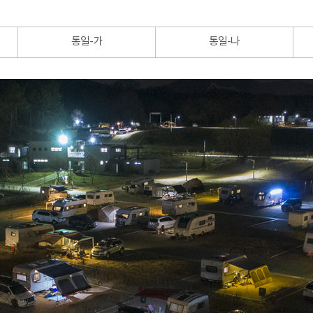
통일-가
통일-나