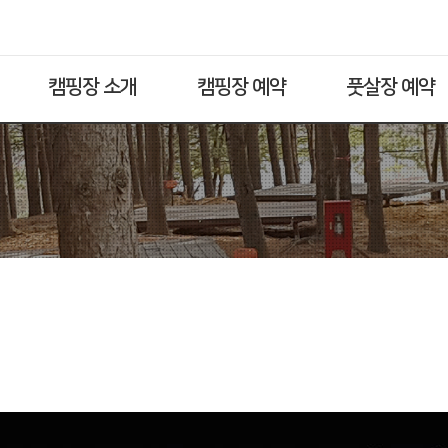
캠핑장 소개
캠핑장 예약
풋살장 예약