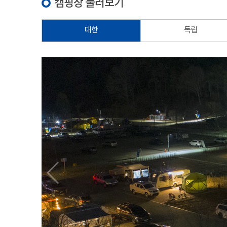
캠핑장 둘러보기
대한
독립