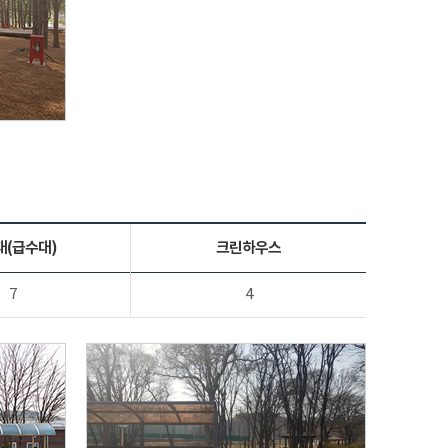
대(급수대)
크린하우스
7
4