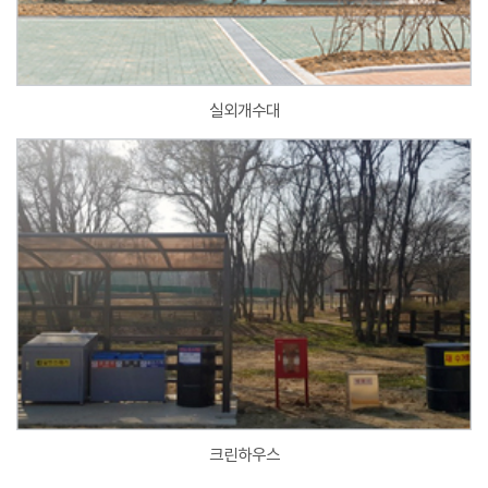
실외개수대
크린하우스