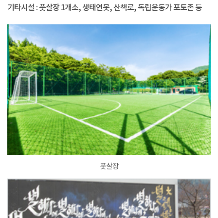
기타시설 : 풋살장 1개소, 생태연못, 산책로, 독립운동가 포토존 등
풋살장