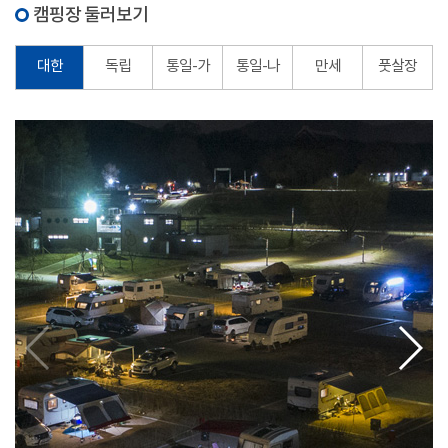
캠핑장 둘러보기
대한
독립
통일-가
통일-나
만세
풋살장