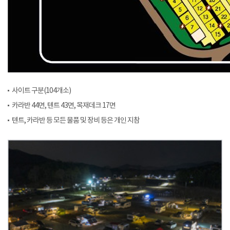
사이트 구분(104개소)
카라반 44면, 텐트 43면, 목재데크 17면
텐트, 카라반 등 모든 물품 및 장비 등은 개인 지참