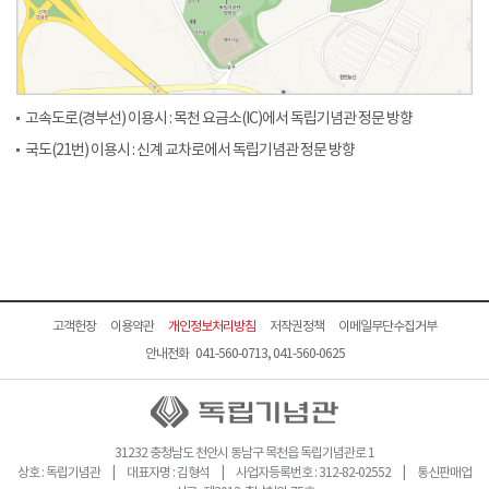
고속도로(경부선) 이용시 : 목천 요금소(IC)에서 독립기념관 정문 방향
국도(21번) 이용시 : 신계 교차로에서 독립기념관 정문 방향
고객헌장
이용약관
개인정보처리방침
저작권정책
이메일무단수집거부
안내전화 041-560-0713, 041-560-0625
31232 충청남도 천안시 동남구 목천읍 독립기념관로 1
상호 : 독립기념관 | 대표자명 : 김형석 | 사업자등록번호 : 312-82-02552 | 통신판매업