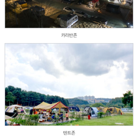
카라반존
텐트존