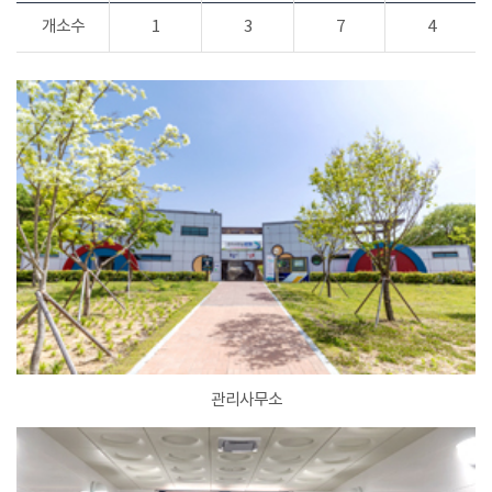
개소수
1
3
7
4
관리사무소