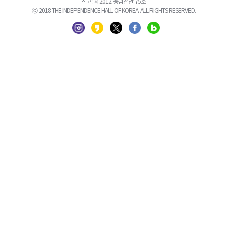
신고 : 제2012-충남천안-75호
ⓒ 2018 THE INDEPENDENCE HALL OF KOREA. ALL RIGHTS RESERVED.