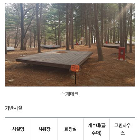
목재데크
기반시설
개수대(급
크린하우
시설명
샤워장
화장실
수대)
스