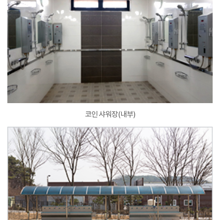
코인 샤워장(내부)