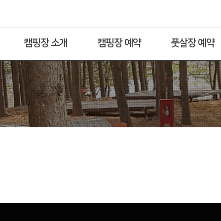
캠핑장 소개
캠핑장 예약
풋살장 예약