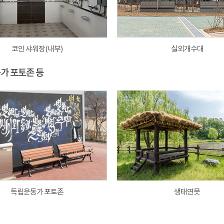
코인 샤워장(내부)
실외개수대
동가 포토존 등
독립운동가 포토존
생태연못