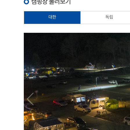
캠핑장 둘러보기
대한
독립