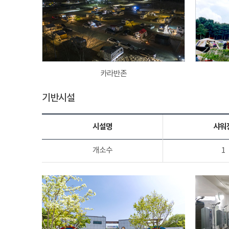
카라반존
기반시설
시설명
샤워
개소수
1