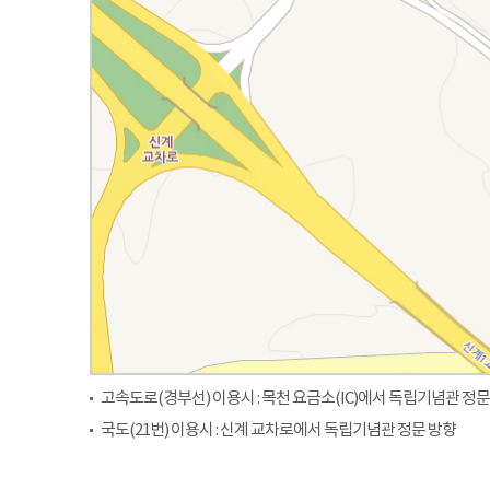
고속도로(경부선) 이용시 : 목천 요금소(IC)에서 독립기념관 정문
국도(21번) 이용시 : 신계 교차로에서 독립기념관 정문 방향