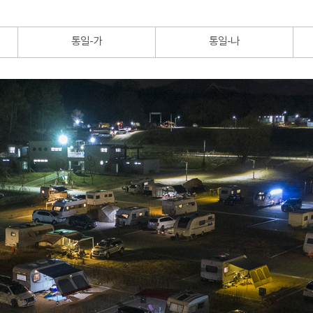
통일-가
통일-나