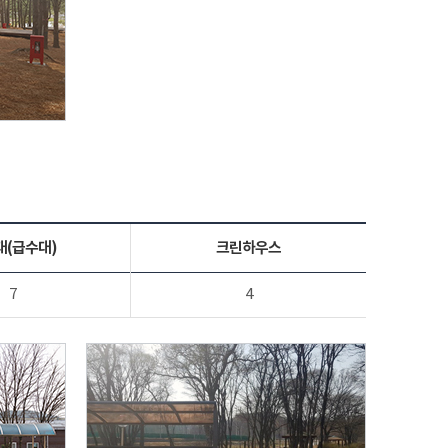
대(급수대)
크린하우스
7
4