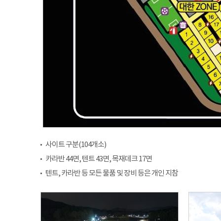
사이트 구분(104개소)
카라반 44면, 텐트 43면, 목재데크 17면
텐트, 카라반 등 모든 물품 및 장비 등은 개인 지참