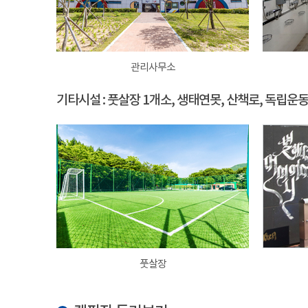
관리사무소
기타시설 : 풋살장 1개소, 생태연못, 산책로, 독립운
풋살장