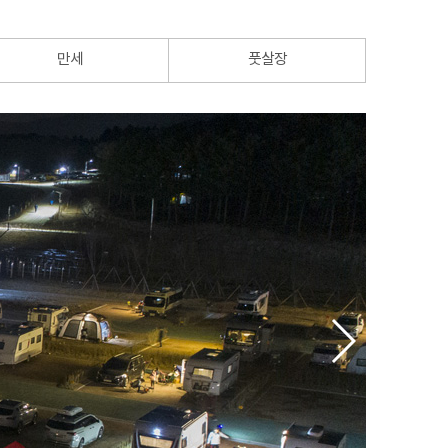
만세
풋살장