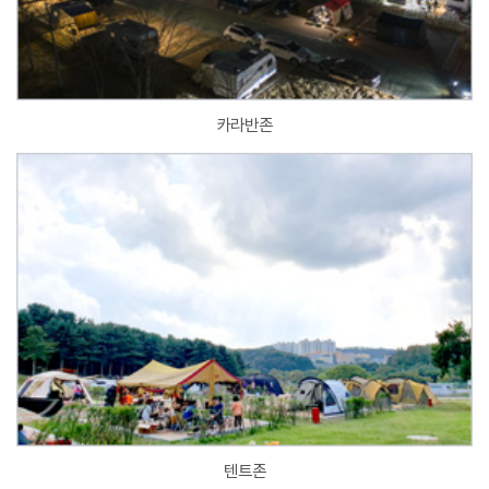
카라반존
텐트존