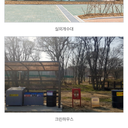
실외개수대
크린하우스