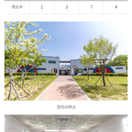
개소수
1
3
7
4
관리사무소