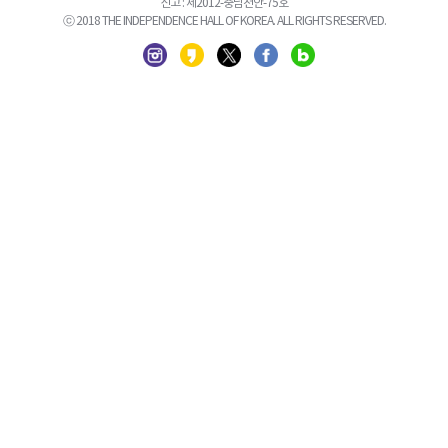
신고 : 제2012-충남천안-75호
ⓒ 2018 THE INDEPENDENCE HALL OF KOREA. ALL RIGHTS RESERVED.