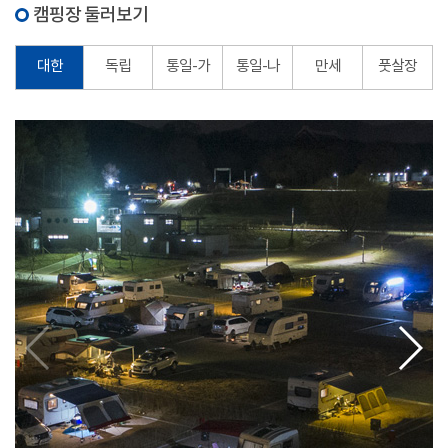
캠핑장 둘러보기
대한
독립
통일-가
통일-나
만세
풋살장