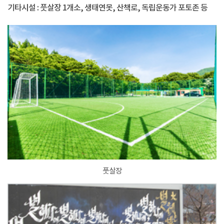
기타시설 : 풋살장 1개소, 생태연못, 산책로, 독립운동가 포토존 등
풋살장