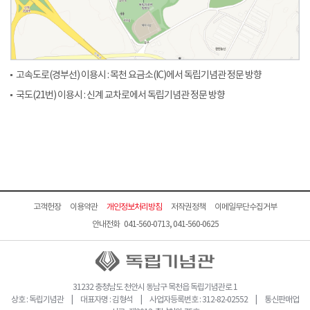
고속도로(경부선) 이용시 : 목천 요금소(IC)에서 독립기념관 정문 방향
국도(21번) 이용시 : 신계 교차로에서 독립기념관 정문 방향
고객헌장
이용약관
개인정보처리방침
저작권정책
이메일무단수집거부
안내전화 041-560-0713, 041-560-0625
31232 충청남도 천안시 동남구 목천읍 독립기념관로 1
상호 : 독립기념관 | 대표자명 : 김형석 | 사업자등록번호 : 312-82-02552 | 통신판매업