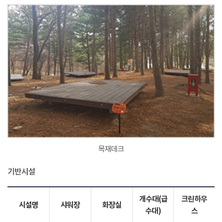
목재데크
기반시설
개수대(급
크린하우
시설명
샤워장
화장실
수대)
스