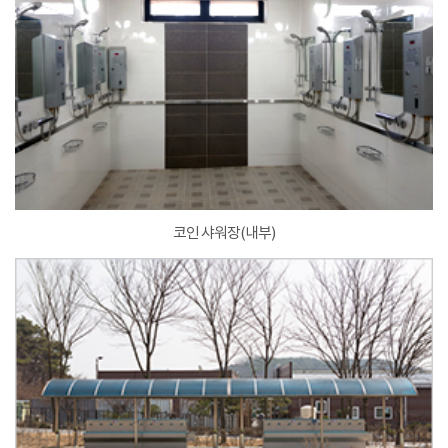
코인 샤워장(내부)