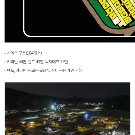
사이트 구분(104개소)
카라반 44면, 텐트 43면, 목재데크 17면
텐트, 카라반 등 모든 물품 및 장비 등은 개인 지참