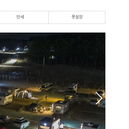
만세
풋살장