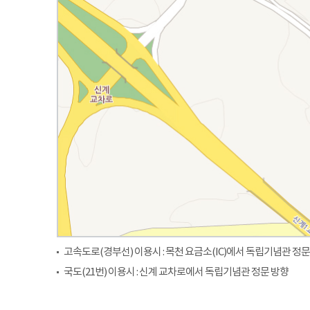
고속도로(경부선) 이용시 : 목천 요금소(IC)에서 독립기념관 정문
국도(21번) 이용시 : 신계 교차로에서 독립기념관 정문 방향