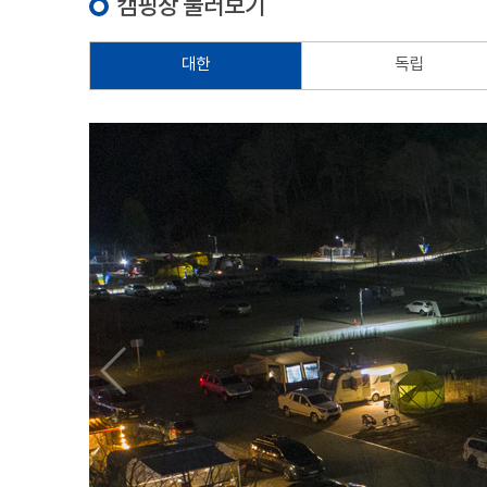
캠핑장 둘러보기
대한
독립