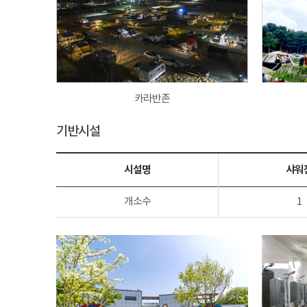
카라반존
기반시설
시설명
샤워
개소수
1