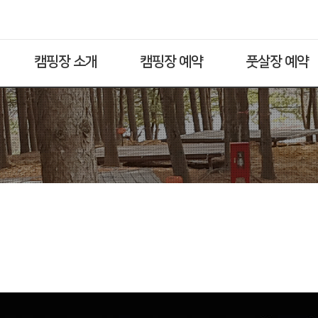
캠핑장 소개
캠핑장 예약
풋살장 예약