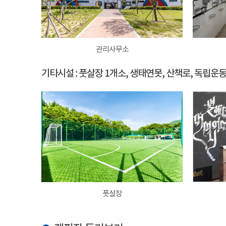
관리사무소
기타시설 : 풋살장 1개소, 생태연못, 산책로, 독립운
풋살장