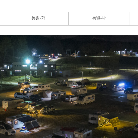
통일-가
통일-나