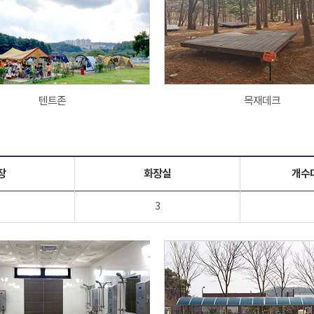
텐트존
목재데크
장
화장실
개수
3