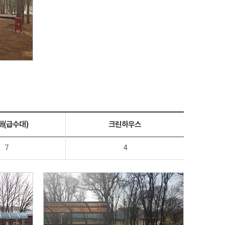
대(급수대)
크린하우스
7
4