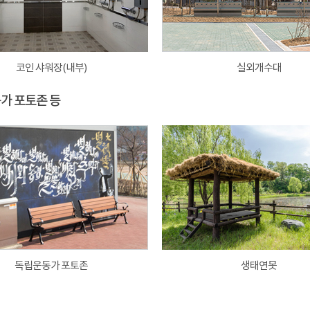
코인 샤워장(내부)
실외개수대
동가 포토존 등
독립운동가 포토존
생태연못