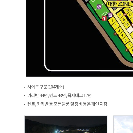
사이트 구분(104개소)
카라반 44면, 텐트 43면, 목재데크 17면
텐트, 카라반 등 모든 물품 및 장비 등은 개인 지참