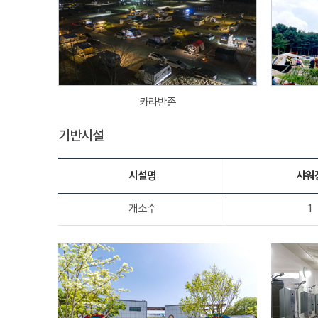
카라반존
기반시설
시설명
샤워
개소수
1