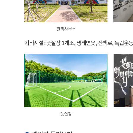
관리사무소
기타시설 : 풋살장 1개소, 생태연못, 산책로, 독립운
풋살장