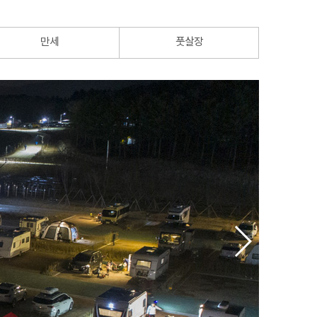
만세
풋살장