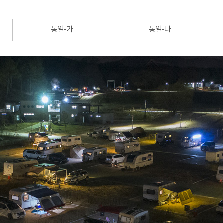
통일-가
통일-나