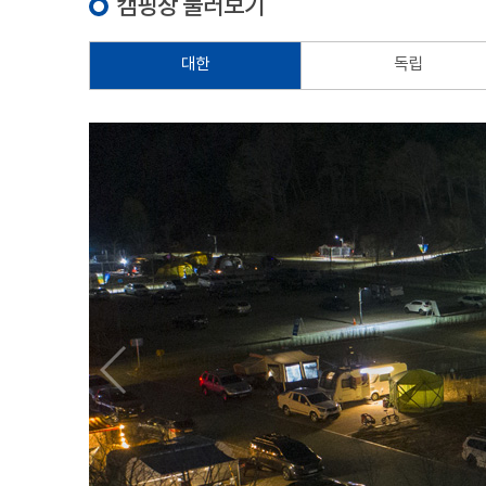
캠핑장 둘러보기
대한
독립