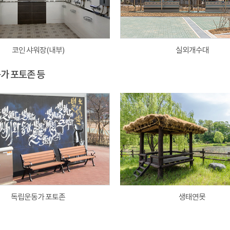
코인 샤워장(내부)
실외개수대
동가 포토존 등
독립운동가 포토존
생태연못