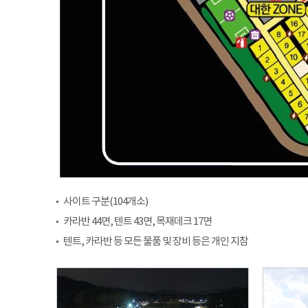
사이트 구분(104개소)
카라반 44면, 텐트 43면, 목재데크 17면
텐트, 카라반 등 모든 물품 및 장비 등은 개인 지참