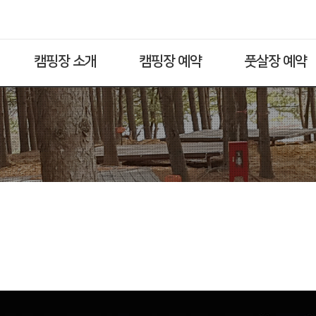
캠핑장 소개
캠핑장 예약
풋살장 예약