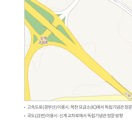
고속도로(경부선) 이용시 : 목천 요금소(IC)에서 독립기념관 정문
국도(21번) 이용시 : 신계 교차로에서 독립기념관 정문 방향