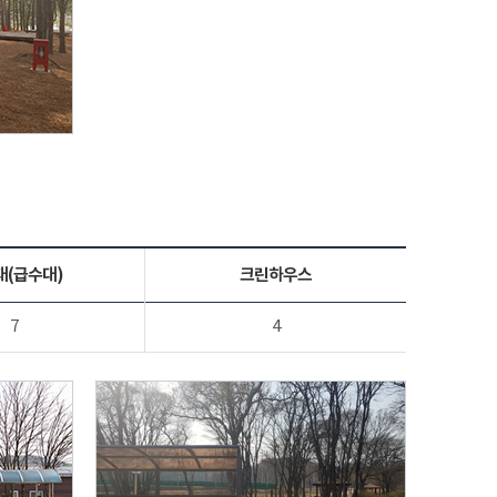
대(급수대)
크린하우스
7
4