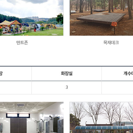
텐트존
목재데크
장
화장실
개수
3