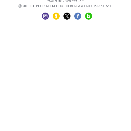
신고 : 제2012-충남천안-75호
ⓒ 2018 THE INDEPENDENCE HALL OF KOREA. ALL RIGHTS RESERVED.