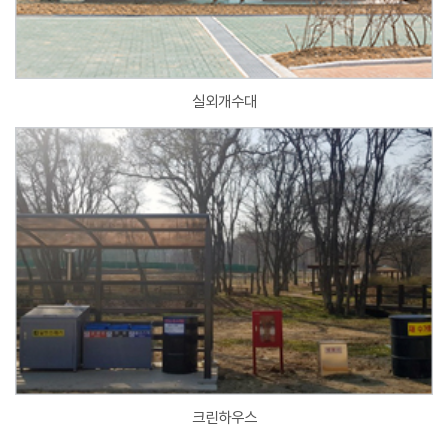
실외개수대
크린하우스