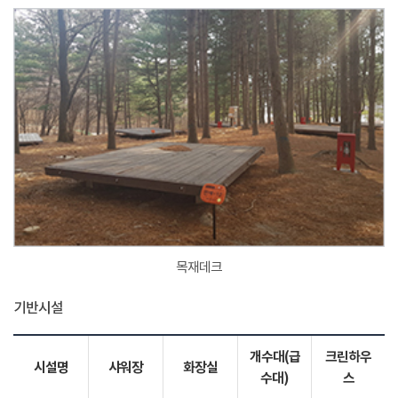
목재데크
기반시설
개수대(급
크린하우
시설명
샤워장
화장실
수대)
스