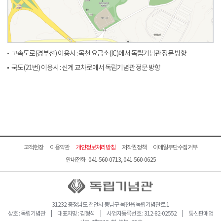
고속도로(경부선) 이용시 : 목천 요금소(IC)에서 독립기념관 정문 방향
국도(21번) 이용시 : 신계 교차로에서 독립기념관 정문 방향
고객헌장
이용약관
개인정보처리방침
저작권정책
이메일무단수집거부
안내전화 041-560-0713, 041-560-0625
31232 충청남도 천안시 동남구 목천읍 독립기념관로 1
상호 : 독립기념관 | 대표자명 : 김형석 | 사업자등록번호 : 312-82-02552 | 통신판매업