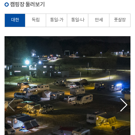
캠핑장 둘러보기
대한
독립
통일-가
통일-나
만세
풋살장