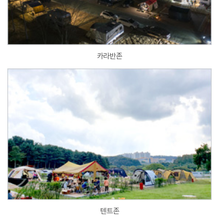
카라반존
텐트존