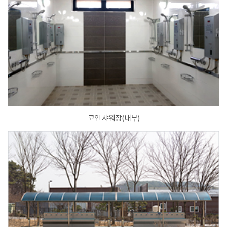
코인 샤워장(내부)