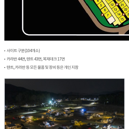
사이트 구분(104개소)
카라반 44면, 텐트 43면, 목재데크 17면
텐트, 카라반 등 모든 물품 및 장비 등은 개인 지참