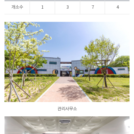
개소수
1
3
7
4
관리사무소