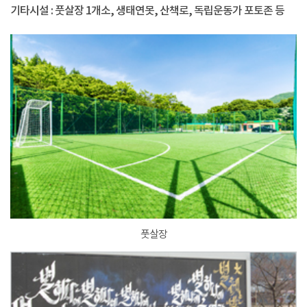
기타시설 : 풋살장 1개소, 생태연못, 산책로, 독립운동가 포토존 등
풋살장