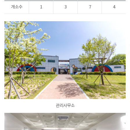
개소수
1
3
7
4
관리사무소