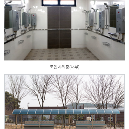
코인 샤워장(내부)