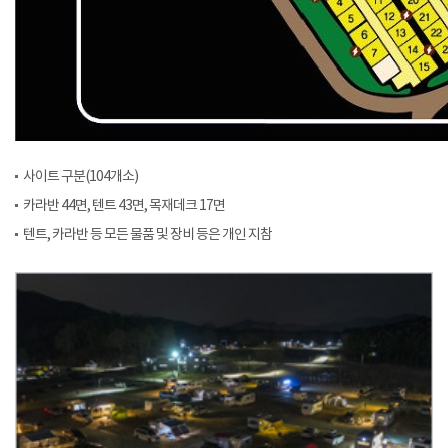
사이트 구분(104개소)
카라반 44면, 텐트 43면, 목재데크 17면
텐트, 카라반 등 모든 물품 및 장비 등은 개인 지참