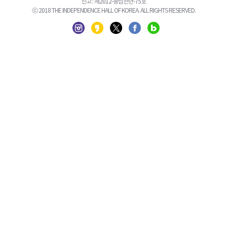
신고 : 제2012-충남천안-75호
ⓒ 2018 THE INDEPENDENCE HALL OF KOREA. ALL RIGHTS RESERVED.