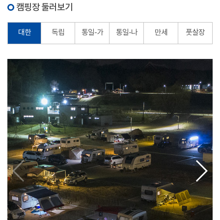
캠핑장 둘러보기
대한
독립
통일-가
통일-나
만세
풋살장