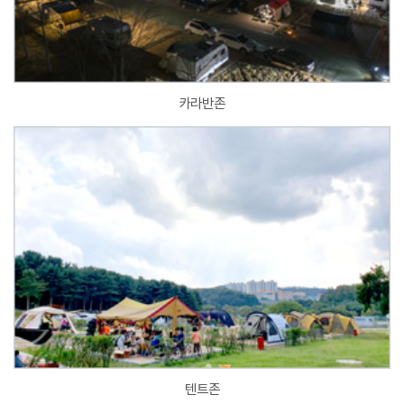
카라반존
텐트존