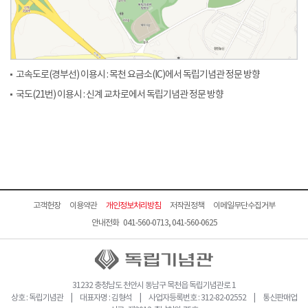
고속도로(경부선) 이용시 : 목천 요금소(IC)에서 독립기념관 정문 방향
국도(21번) 이용시 : 신계 교차로에서 독립기념관 정문 방향
고객헌장
이용약관
개인정보처리방침
저작권정책
이메일무단수집거부
안내전화 041-560-0713, 041-560-0625
31232 충청남도 천안시 동남구 목천읍 독립기념관로 1
상호 : 독립기념관 | 대표자명 : 김형석 | 사업자등록번호 : 312-82-02552 | 통신판매업