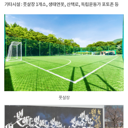
기타시설 : 풋살장 1개소, 생태연못, 산책로, 독립운동가 포토존 등
풋살장