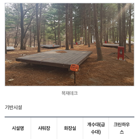
목재데크
기반시설
개수대(급
크린하우
시설명
샤워장
화장실
수대)
스