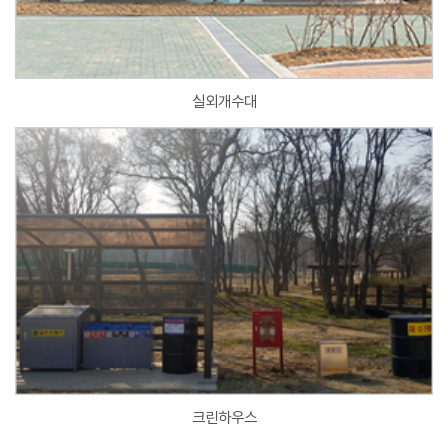
실외개수대
크린하우스