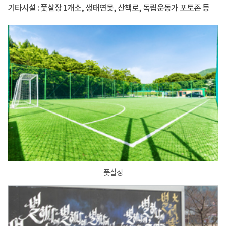
기타시설 : 풋살장 1개소, 생태연못, 산책로, 독립운동가 포토존 등
풋살장