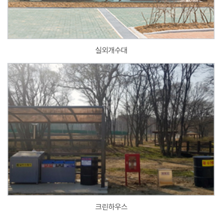
실외개수대
크린하우스