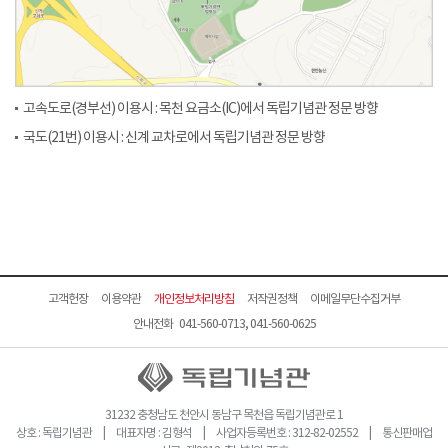
고속도로(경부선) 이용시 : 목천 요금소(IC)에서 독립기념관 정문 방향
국도(21번) 이용시 : 신계 교차로에서 독립기념관 정문 방향
고객헌장
이용약관
개인정보처리방침
저작권정책
이메일무단수집거부
안내전화 041-560-0713, 041-560-0625
31232 충청남도 천안시 동남구 목천읍 독립기념관로 1
상호 : 독립기념관 | 대표자명 : 김형석 | 사업자등록번호 : 312-82-02552 | 통신판매업