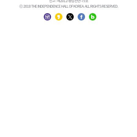
신고 : 제2012-충남천안-75호
ⓒ 2018 THE INDEPENDENCE HALL OF KOREA. ALL RIGHTS RESERVED.