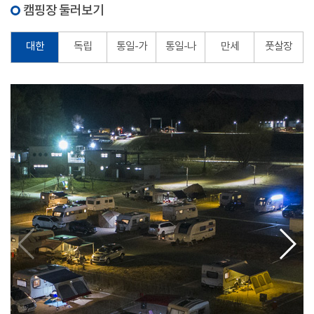
캠핑장 둘러보기
대한
독립
통일-가
통일-나
만세
풋살장