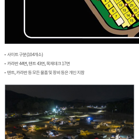
사이트 구분(104개소)
카라반 44면, 텐트 43면, 목재데크 17면
텐트, 카라반 등 모든 물품 및 장비 등은 개인 지참