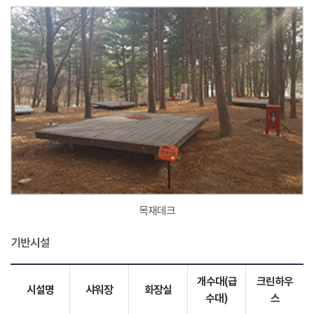
목재데크
기반시설
개수대(급
크린하우
시설명
샤워장
화장실
수대)
스