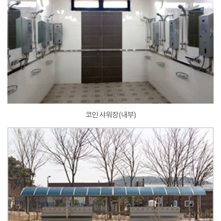
코인 샤워장(내부)