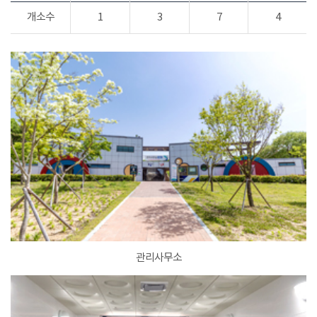
개소수
1
3
7
4
관리사무소