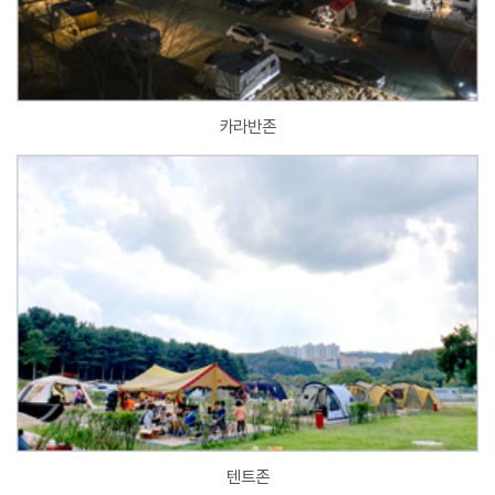
카라반존
텐트존