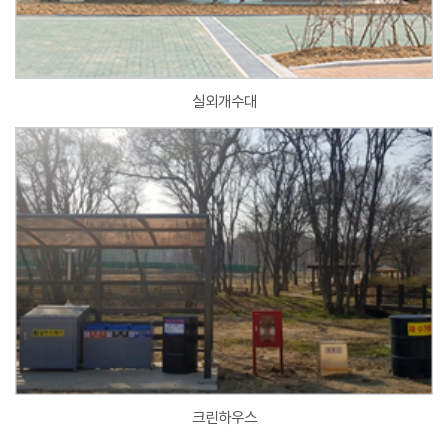
실외개수대
크린하우스