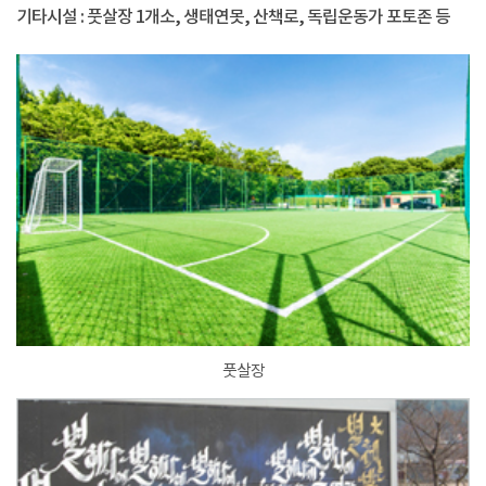
기타시설 : 풋살장 1개소, 생태연못, 산책로, 독립운동가 포토존 등
풋살장