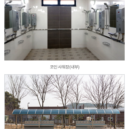
코인 샤워장(내부)