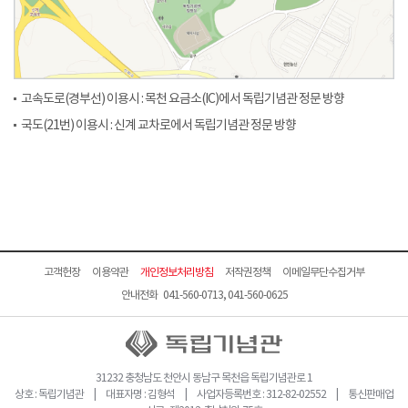
고속도로(경부선) 이용시 : 목천 요금소(IC)에서 독립기념관 정문 방향
국도(21번) 이용시 : 신계 교차로에서 독립기념관 정문 방향
고객헌장
이용약관
개인정보처리방침
저작권정책
이메일무단수집거부
안내전화 041-560-0713, 041-560-0625
31232 충청남도 천안시 동남구 목천읍 독립기념관로 1
상호 : 독립기념관 | 대표자명 : 김형석 | 사업자등록번호 : 312-82-02552 | 통신판매업