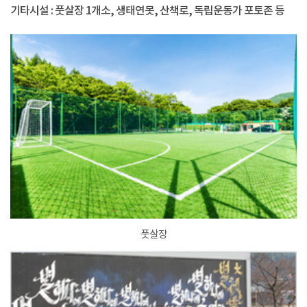
기타시설 : 풋살장 1개소, 생태연못, 산책로, 독립운동가 포토존 등
풋살장