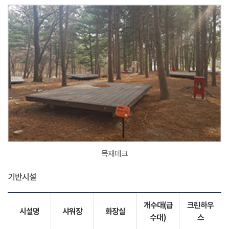
목재데크
기반시설
개수대(급
크린하우
시설명
샤워장
화장실
수대)
스