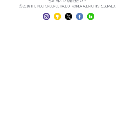
신고 : 제2012-충남천안-75호
ⓒ 2018 THE INDEPENDENCE HALL OF KOREA. ALL RIGHTS RESERVED.