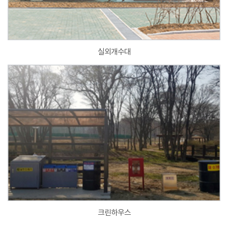
실외개수대
크린하우스