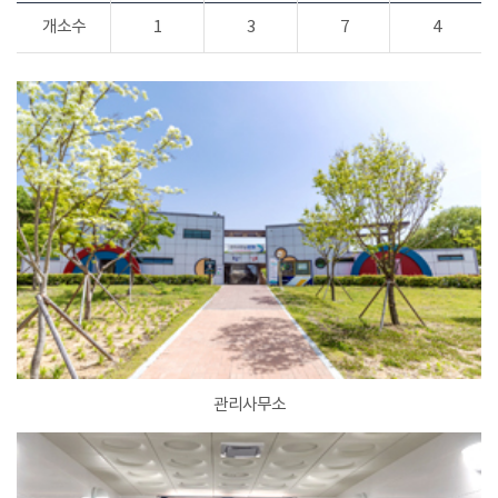
개소수
1
3
7
4
관리사무소