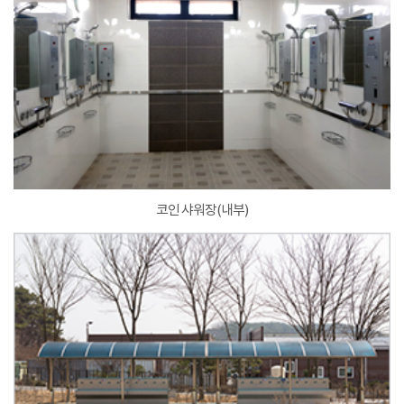
코인 샤워장(내부)