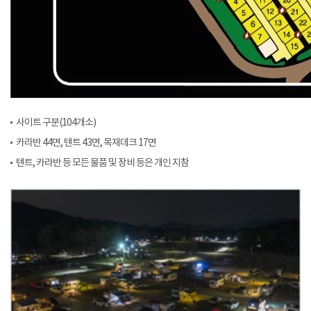
사이트 구분(104개소)
카라반 44면, 텐트 43면, 목재데크 17면
텐트, 카라반 등 모든 물품 및 장비 등은 개인 지참