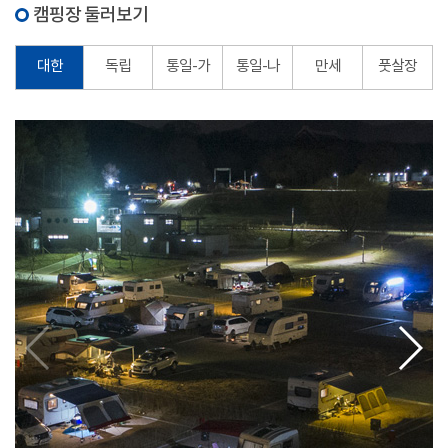
캠핑장 둘러보기
대한
독립
통일-가
통일-나
만세
풋살장