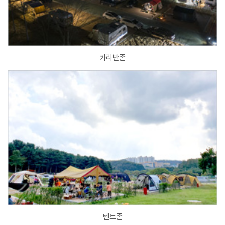
카라반존
텐트존