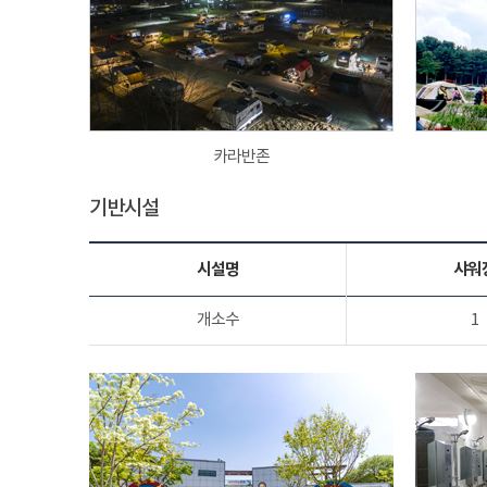
카라반존
기반시설
시설명
샤워
개소수
1