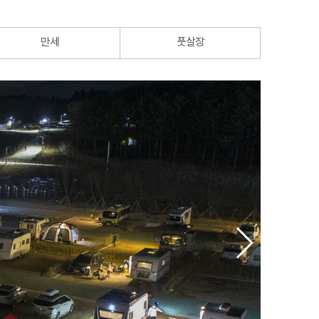
만세
풋살장