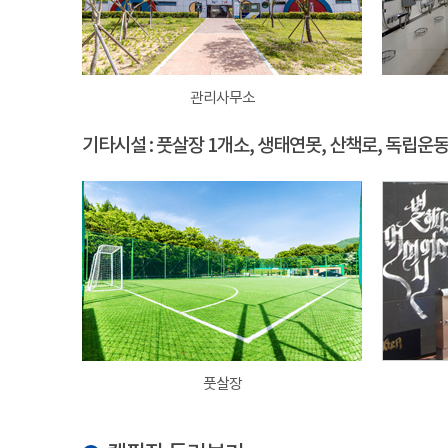
관리사무소
기타시설 : 풋살장 1개소, 생태연못, 산책로, 독립운
풋살장