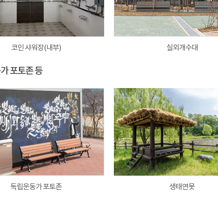
코인 샤워장(내부)
실외개수대
동가 포토존 등
독립운동가 포토존
생태연못