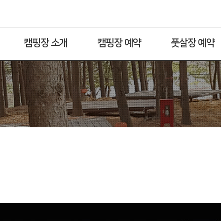
캠핑장 소개
캠핑장 예약
풋살장 예약