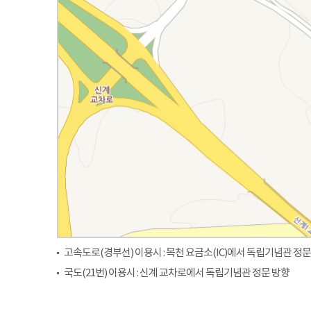
고속도로(경부선) 이용시 : 목천 요금소(IC)에서 독립기념관 정문
국도(21번) 이용시 : 신계 교차로에서 독립기념관 정문 방향