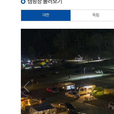
캠핑장 둘러보기
대한
독립