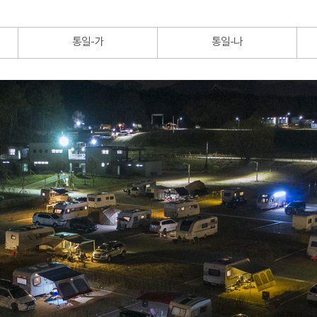
통일-가
통일-나