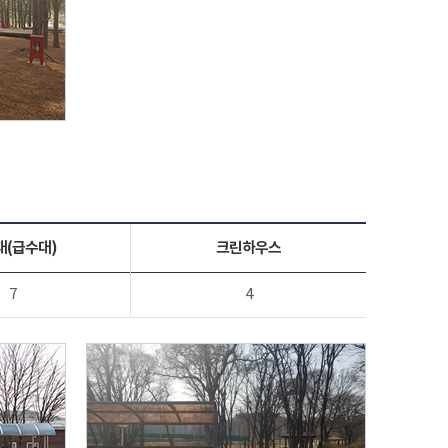
대(급수대)
크린하우스
7
4