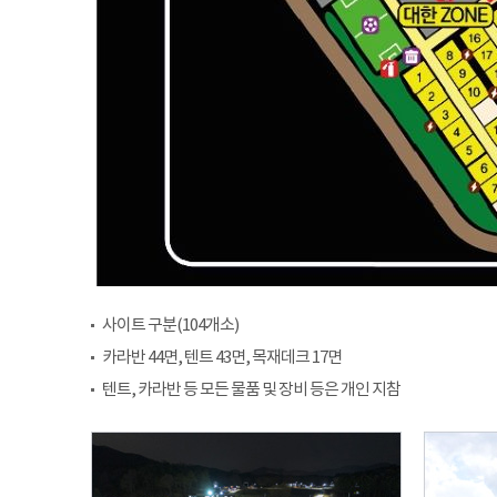
사이트 구분(104개소)
카라반 44면, 텐트 43면, 목재데크 17면
텐트, 카라반 등 모든 물품 및 장비 등은 개인 지참