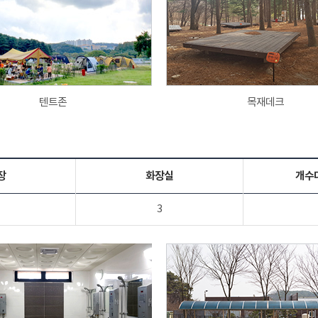
텐트존
목재데크
장
화장실
개수
3