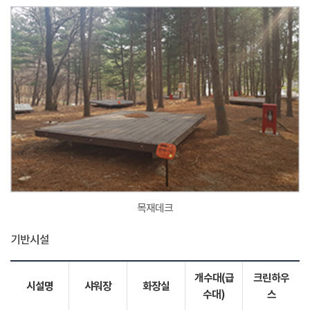
목재데크
기반시설
개수대(급
크린하우
시설명
샤워장
화장실
수대)
스