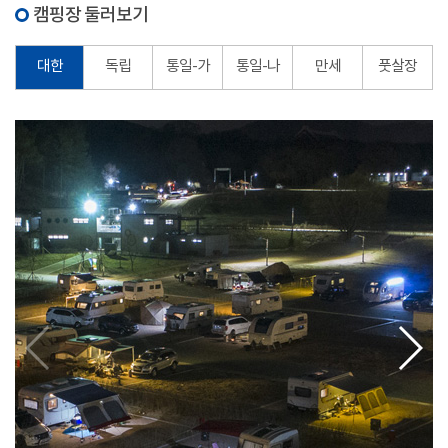
캠핑장 둘러보기
대한
독립
통일-가
통일-나
만세
풋살장