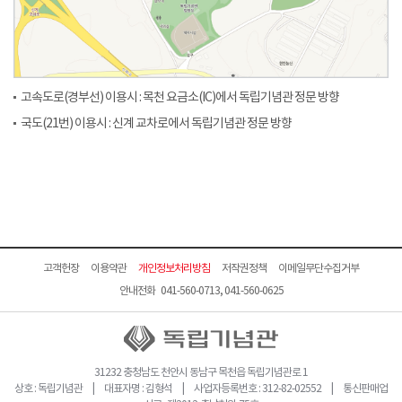
고속도로(경부선) 이용시 : 목천 요금소(IC)에서 독립기념관 정문 방향
국도(21번) 이용시 : 신계 교차로에서 독립기념관 정문 방향
고객헌장
이용약관
개인정보처리방침
저작권정책
이메일무단수집거부
안내전화 041-560-0713, 041-560-0625
31232 충청남도 천안시 동남구 목천읍 독립기념관로 1
상호 : 독립기념관 | 대표자명 : 김형석 | 사업자등록번호 : 312-82-02552 | 통신판매업