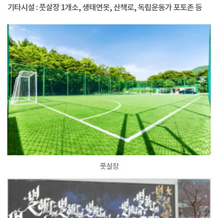
기타시설 : 풋살장 1개소, 생태연못, 산책로, 독립운동가 포토존 등
풋살장