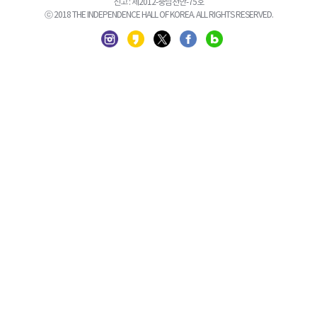
신고 : 제2012-충남천안-75호
ⓒ 2018 THE INDEPENDENCE HALL OF KOREA. ALL RIGHTS RESERVED.