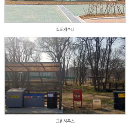
실외개수대
크린하우스