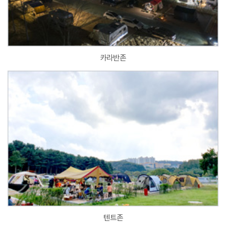
카라반존
텐트존