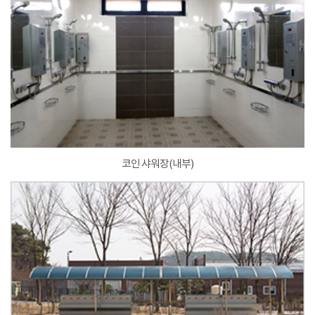
코인 샤워장(내부)