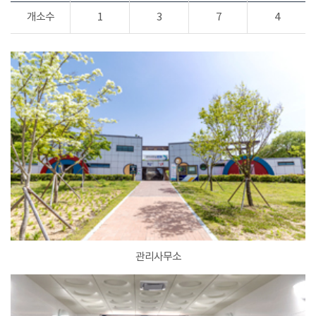
개소수
1
3
7
4
관리사무소