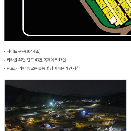
사이트 구분(104개소)
카라반 44면, 텐트 43면, 목재데크 17면
텐트, 카라반 등 모든 물품 및 장비 등은 개인 지참