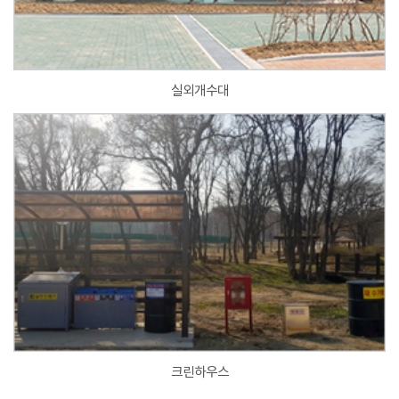
실외개수대
크린하우스