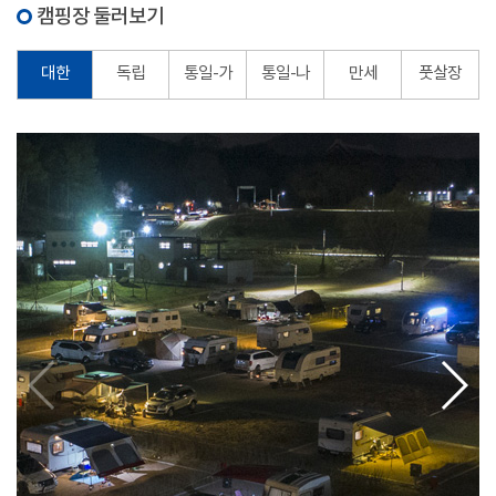
캠핑장 둘러보기
대한
독립
통일-가
통일-나
만세
풋살장