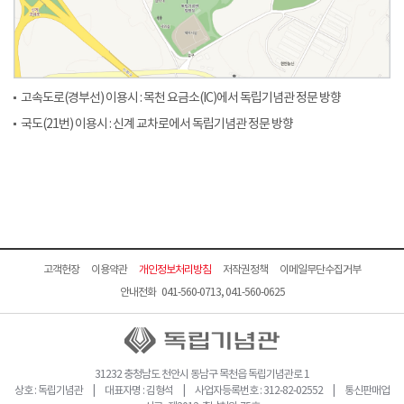
고속도로(경부선) 이용시 : 목천 요금소(IC)에서 독립기념관 정문 방향
국도(21번) 이용시 : 신계 교차로에서 독립기념관 정문 방향
고객헌장
이용약관
개인정보처리방침
저작권정책
이메일무단수집거부
안내전화 041-560-0713, 041-560-0625
31232 충청남도 천안시 동남구 목천읍 독립기념관로 1
상호 : 독립기념관 | 대표자명 : 김형석 | 사업자등록번호 : 312-82-02552 | 통신판매업