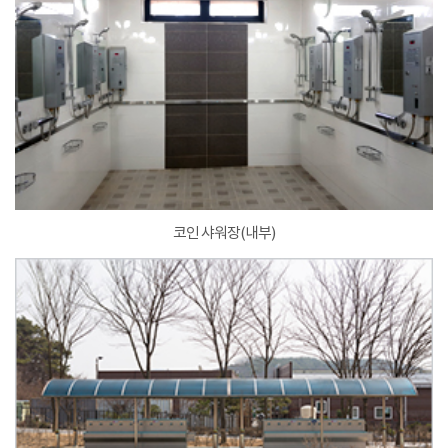
코인 샤워장(내부)