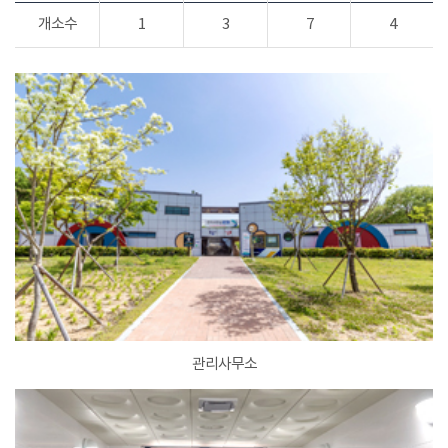
개소수
1
3
7
4
관리사무소