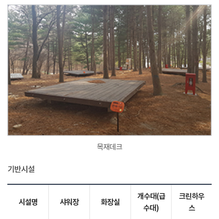
목재데크
기반시설
개수대(급
크린하우
시설명
샤워장
화장실
수대)
스