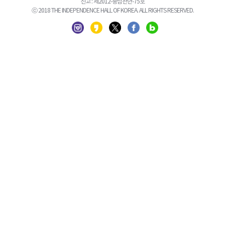
신고 : 제2012-충남천안-75호
ⓒ 2018 THE INDEPENDENCE HALL OF KOREA. ALL RIGHTS RESERVED.