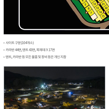
사이트 구분(104개소)
카라반 44면, 텐트 43면, 목재데크 17면
텐트, 카라반 등 모든 물품 및 장비 등은 개인 지참