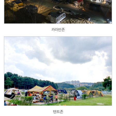
카라반존
텐트존