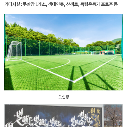
기타시설 : 풋살장 1개소, 생태연못, 산책로, 독립운동가 포토존 등
풋살장