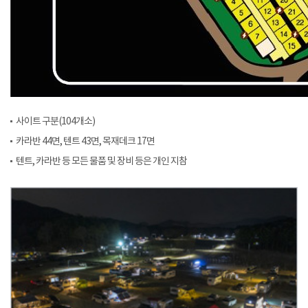
사이트 구분(104개소)
카라반 44면, 텐트 43면, 목재데크 17면
텐트, 카라반 등 모든 물품 및 장비 등은 개인 지참