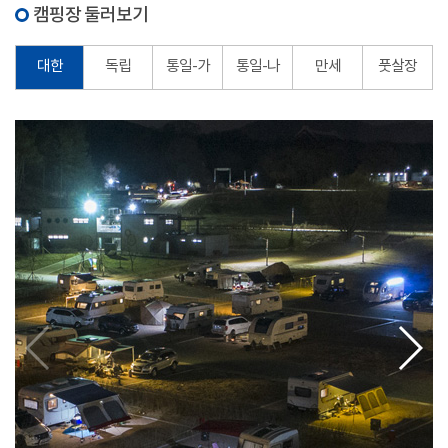
캠핑장 둘러보기
대한
독립
통일-가
통일-나
만세
풋살장