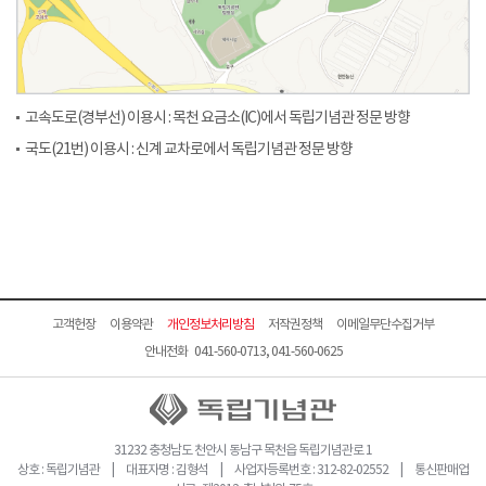
고속도로(경부선) 이용시 : 목천 요금소(IC)에서 독립기념관 정문 방향
국도(21번) 이용시 : 신계 교차로에서 독립기념관 정문 방향
고객헌장
이용약관
개인정보처리방침
저작권정책
이메일무단수집거부
안내전화 041-560-0713, 041-560-0625
31232 충청남도 천안시 동남구 목천읍 독립기념관로 1
상호 : 독립기념관 | 대표자명 : 김형석 | 사업자등록번호 : 312-82-02552 | 통신판매업