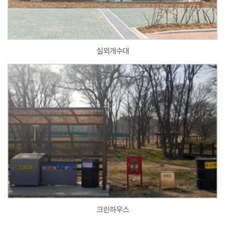
실외개수대
크린하우스