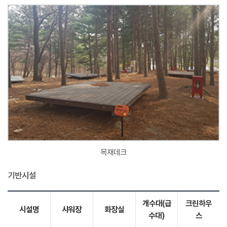
목재데크
기반시설
개수대(급
크린하우
시설명
샤워장
화장실
수대)
스