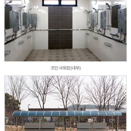
코인 샤워장(내부)