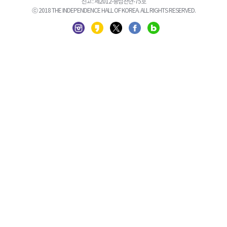
신고 : 제2012-충남천안-75호
ⓒ 2018 THE INDEPENDENCE HALL OF KOREA. ALL RIGHTS RESERVED.