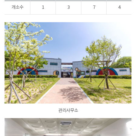
개소수
1
3
7
4
관리사무소