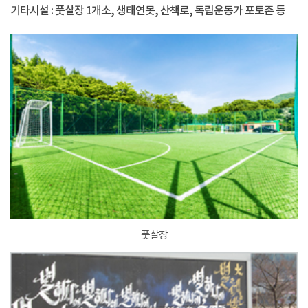
기타시설 : 풋살장 1개소, 생태연못, 산책로, 독립운동가 포토존 등
풋살장