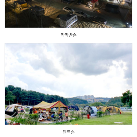
카라반존
텐트존