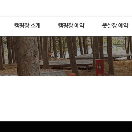
캠핑장 소개
캠핑장 예약
풋살장 예약