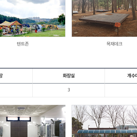
텐트존
목재데크
장
화장실
개수
3