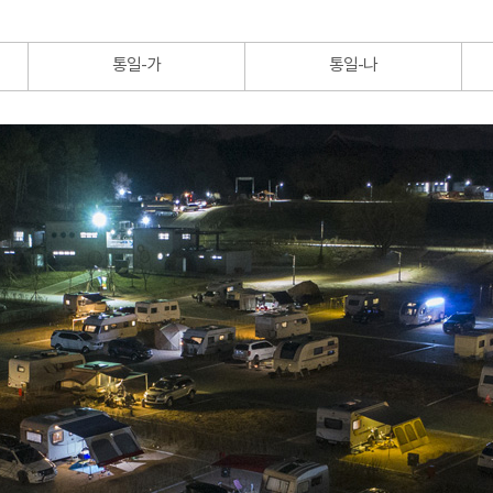
통일-가
통일-나