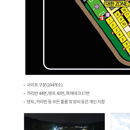
사이트 구분(104개소)
카라반 44면, 텐트 43면, 목재데크 17면
텐트, 카라반 등 모든 물품 및 장비 등은 개인 지참