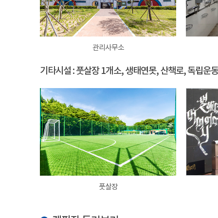
관리사무소
기타시설 : 풋살장 1개소, 생태연못, 산책로, 독립운
풋살장