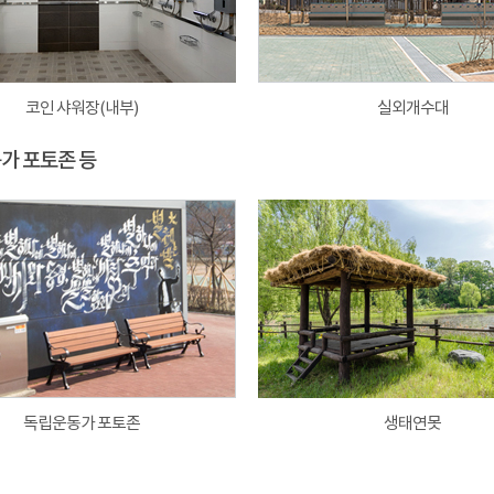
코인 샤워장(내부)
실외개수대
동가 포토존 등
독립운동가 포토존
생태연못