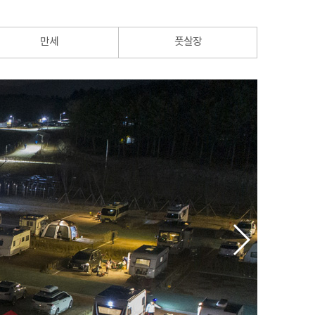
만세
풋살장