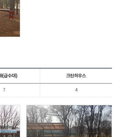
대(급수대)
크린하우스
7
4