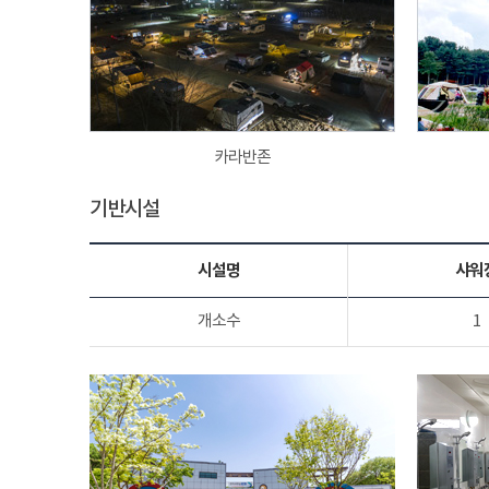
카라반존
기반시설
시설명
샤워
개소수
1