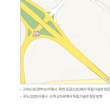
고속도로(경부선) 이용시 : 목천 요금소(IC)에서 독립기념관 정문
국도(21번) 이용시 : 신계 교차로에서 독립기념관 정문 방향