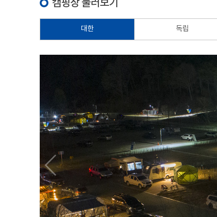
캠핑장 둘러보기
대한
독립