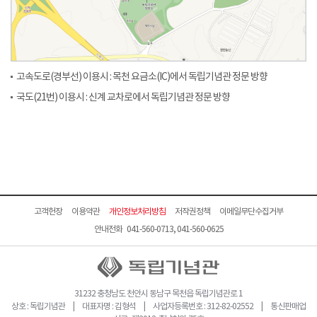
고속도로(경부선) 이용시 : 목천 요금소(IC)에서 독립기념관 정문 방향
국도(21번) 이용시 : 신계 교차로에서 독립기념관 정문 방향
고객헌장
이용약관
개인정보처리방침
저작권정책
이메일무단수집거부
안내전화 041-560-0713, 041-560-0625
31232 충청남도 천안시 동남구 목천읍 독립기념관로 1
상호 : 독립기념관 | 대표자명 : 김형석 | 사업자등록번호 : 312-82-02552 | 통신판매업