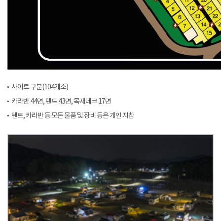
사이트 구분(104개소)
카라반 44면, 텐트 43면, 목재데크 17면
텐트, 카라반 등 모든 물품 및 장비 등은 개인 지참