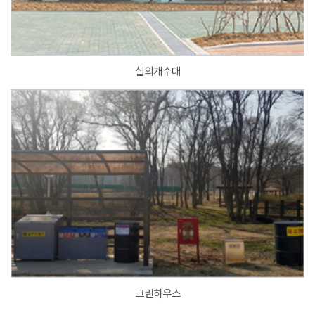
실외개수대
크린하우스