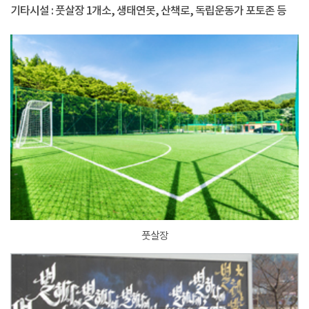
기타시설 : 풋살장 1개소, 생태연못, 산책로, 독립운동가 포토존 등
풋살장