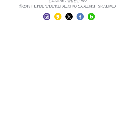
신고 : 제2012-충남천안-75호
ⓒ 2018 THE INDEPENDENCE HALL OF KOREA. ALL RIGHTS RESERVED.