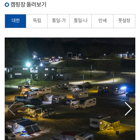
캠핑장 둘러보기
대한
독립
통일-가
통일-나
만세
풋살장