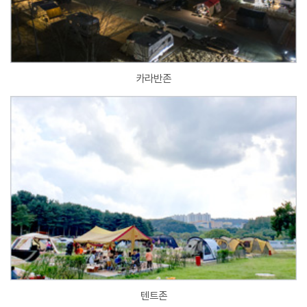
카라반존
텐트존