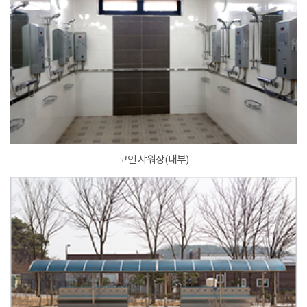
코인 샤워장(내부)