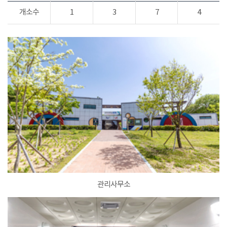
개소수
1
3
7
4
관리사무소