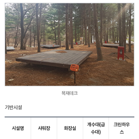
목재데크
기반시설
개수대(급
크린하우
시설명
샤워장
화장실
수대)
스