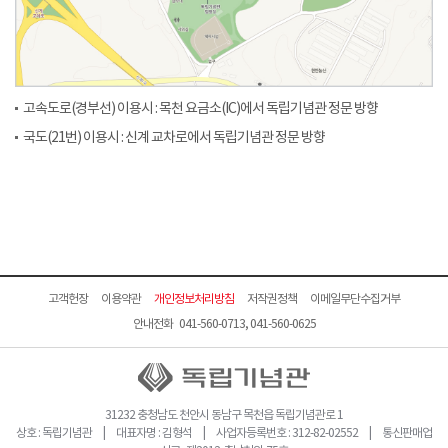
고속도로(경부선) 이용시 : 목천 요금소(IC)에서 독립기념관 정문 방향
국도(21번) 이용시 : 신계 교차로에서 독립기념관 정문 방향
고객헌장
이용약관
개인정보처리방침
저작권정책
이메일무단수집거부
안내전화 041-560-0713, 041-560-0625
31232 충청남도 천안시 동남구 목천읍 독립기념관로 1
상호 : 독립기념관 | 대표자명 : 김형석 | 사업자등록번호 : 312-82-02552 | 통신판매업