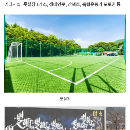
기타시설 : 풋살장 1개소, 생태연못, 산책로, 독립운동가 포토존 등
풋살장