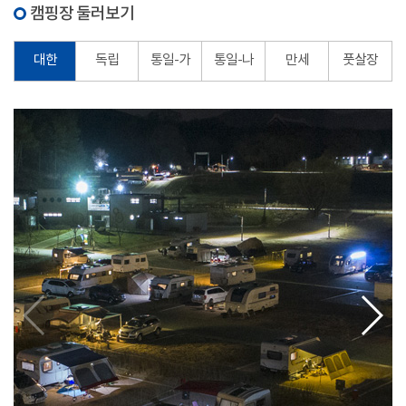
캠핑장 둘러보기
대한
독립
통일-가
통일-나
만세
풋살장