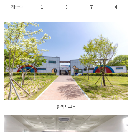
개소수
1
3
7
4
관리사무소