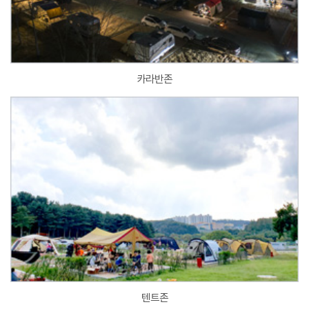
카라반존
텐트존