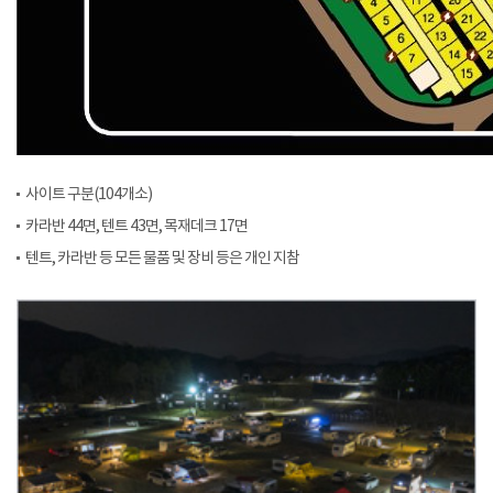
사이트 구분(104개소)
카라반 44면, 텐트 43면, 목재데크 17면
텐트, 카라반 등 모든 물품 및 장비 등은 개인 지참