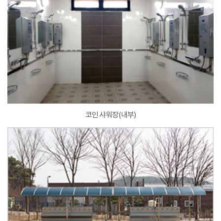
코인 샤워장(내부)