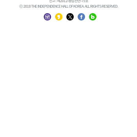
신고 : 제2012-충남천안-75호
ⓒ 2018 THE INDEPENDENCE HALL OF KOREA. ALL RIGHTS RESERVED.