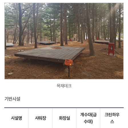
목재데크
기반시설
개수대(급
크린하우
시설명
샤워장
화장실
수대)
스