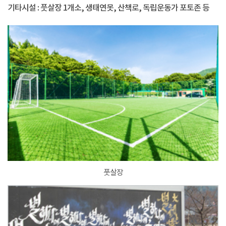
기타시설 : 풋살장 1개소, 생태연못, 산책로, 독립운동가 포토존 등
풋살장