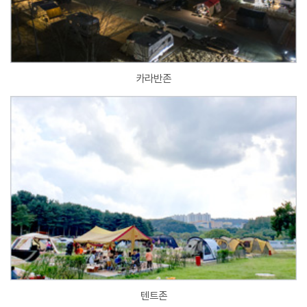
카라반존
텐트존