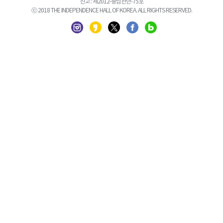
신고 : 제2012-충남천안-75호
ⓒ 2018 THE INDEPENDENCE HALL OF KOREA. ALL RIGHTS RESERVED.