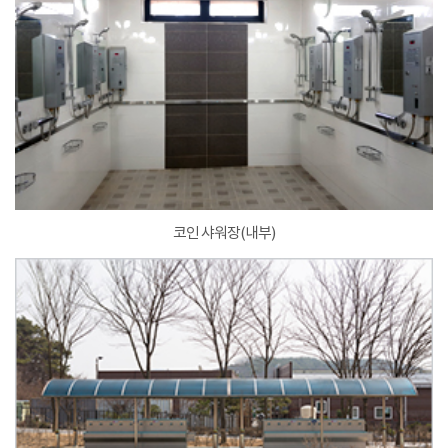
코인 샤워장(내부)