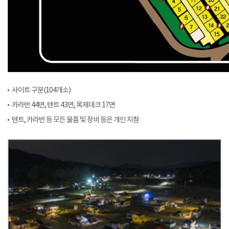
사이트 구분(104개소)
카라반 44면, 텐트 43면, 목재데크 17면
텐트, 카라반 등 모든 물품 및 장비 등은 개인 지참