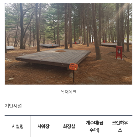
목재데크
기반시설
개수대(급
크린하우
시설명
샤워장
화장실
수대)
스