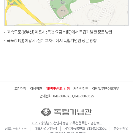
고속도로(경부선) 이용시 : 목천 요금소(IC)에서 독립기념관 정문 방향
국도(21번) 이용시 : 신계 교차로에서 독립기념관 정문 방향
고객헌장
이용약관
개인정보처리방침
저작권정책
이메일무단수집거부
안내전화 041-560-0713, 041-560-0625
31232 충청남도 천안시 동남구 목천읍 독립기념관로 1
상호 : 독립기념관 | 대표자명 : 김형석 | 사업자등록번호 : 312-82-02552 | 통신판매업