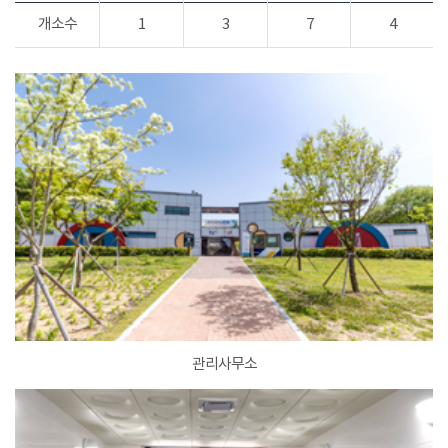
개소수
1
3
7
4
관리사무소