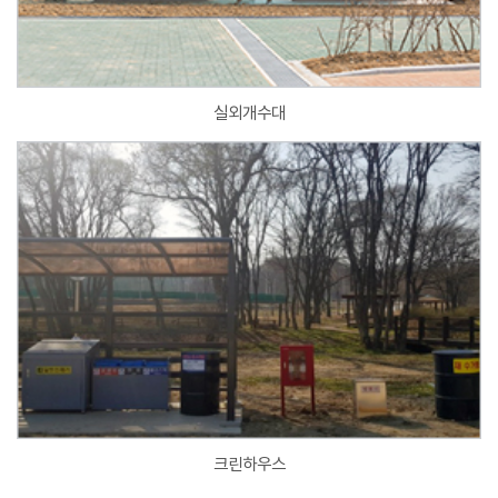
실외개수대
크린하우스