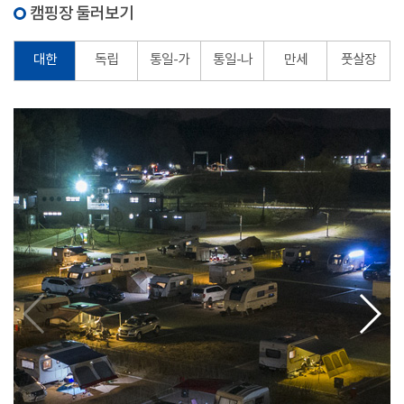
캠핑장 둘러보기
대한
독립
통일-가
통일-나
만세
풋살장