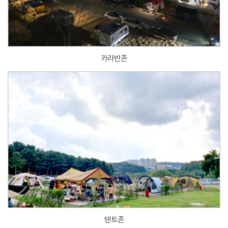
카라반존
텐트존