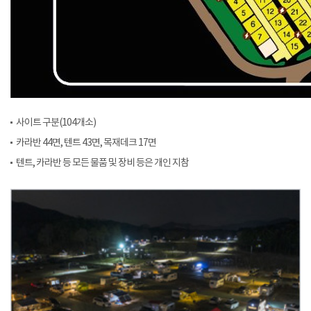
사이트 구분(104개소)
카라반 44면, 텐트 43면, 목재데크 17면
텐트, 카라반 등 모든 물품 및 장비 등은 개인 지참