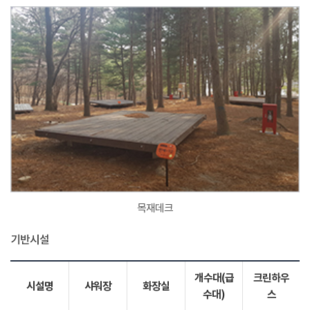
목재데크
기반시설
개수대(급
크린하우
시설명
샤워장
화장실
수대)
스