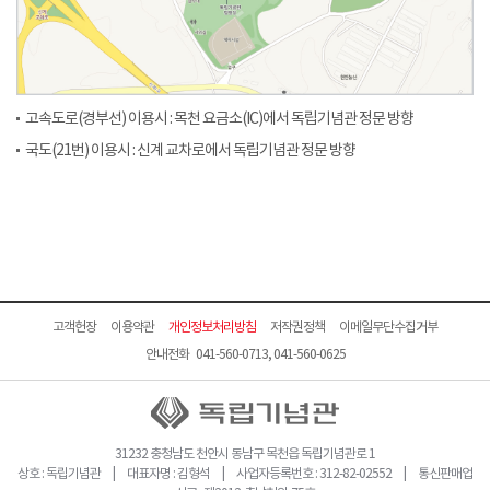
고속도로(경부선) 이용시 : 목천 요금소(IC)에서 독립기념관 정문 방향
국도(21번) 이용시 : 신계 교차로에서 독립기념관 정문 방향
고객헌장
이용약관
개인정보처리방침
저작권정책
이메일무단수집거부
안내전화 041-560-0713, 041-560-0625
31232 충청남도 천안시 동남구 목천읍 독립기념관로 1
상호 : 독립기념관 | 대표자명 : 김형석 | 사업자등록번호 : 312-82-02552 | 통신판매업