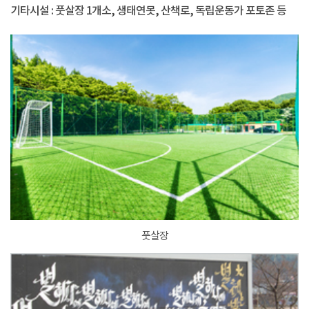
기타시설 : 풋살장 1개소, 생태연못, 산책로, 독립운동가 포토존 등
풋살장