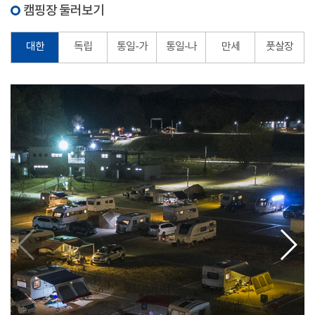
캠핑장 둘러보기
대한
독립
통일-가
통일-나
만세
풋살장