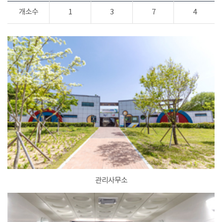
개소수
1
3
7
4
관리사무소