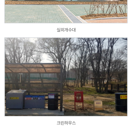
실외개수대
크린하우스