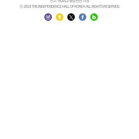
신고 : 제2012-충남천안-75호
ⓒ 2018 THE INDEPENDENCE HALL OF KOREA. ALL RIGHTS RESERVED.