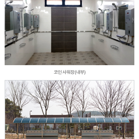
코인 샤워장(내부)