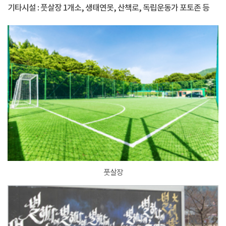
기타시설 : 풋살장 1개소, 생태연못, 산책로, 독립운동가 포토존 등
풋살장