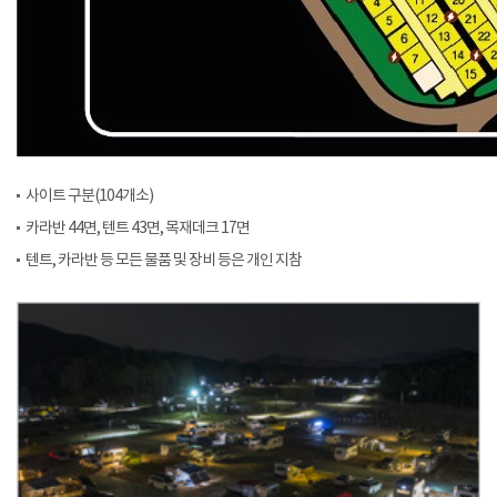
사이트 구분(104개소)
카라반 44면, 텐트 43면, 목재데크 17면
텐트, 카라반 등 모든 물품 및 장비 등은 개인 지참