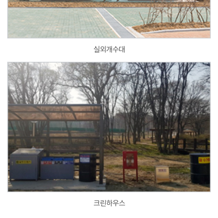
실외개수대
크린하우스