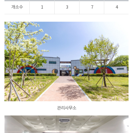
개소수
1
3
7
4
관리사무소