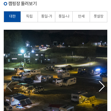
캠핑장 둘러보기
대한
독립
통일-가
통일-나
만세
풋살장