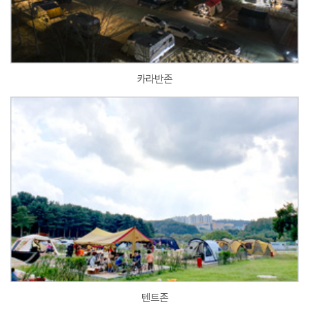
카라반존
텐트존