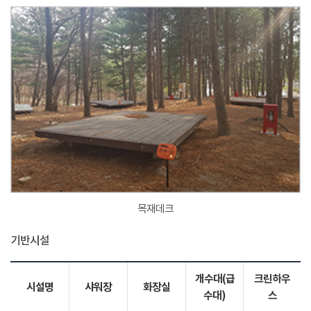
목재데크
기반시설
개수대(급
크린하우
시설명
샤워장
화장실
수대)
스