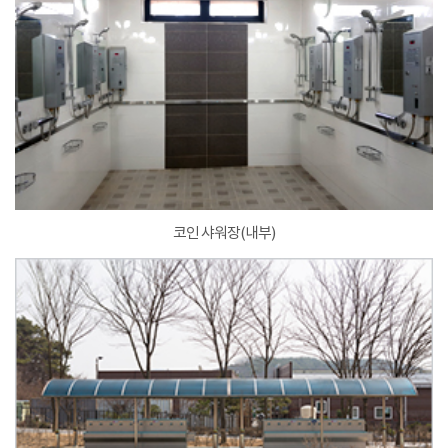
코인 샤워장(내부)