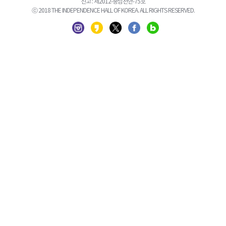
신고 : 제2012-충남천안-75호
ⓒ 2018 THE INDEPENDENCE HALL OF KOREA. ALL RIGHTS RESERVED.