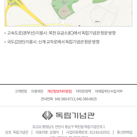
고속도로(경부선) 이용시 : 목천 요금소(IC)에서 독립기념관 정문 방향
국도(21번) 이용시 : 신계 교차로에서 독립기념관 정문 방향
고객헌장
이용약관
개인정보처리방침
저작권정책
이메일무단수집거부
안내전화 041-560-0713, 041-560-0625
31232 충청남도 천안시 동남구 목천읍 독립기념관로 1
상호 : 독립기념관 | 대표자명 : 김형석 | 사업자등록번호 : 312-82-02552 | 통신판매업