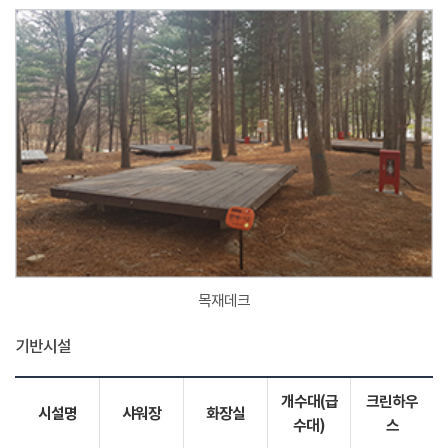
목재데크
기반시설
개수대(급
크린하우
시설명
샤워장
화장실
수대)
스