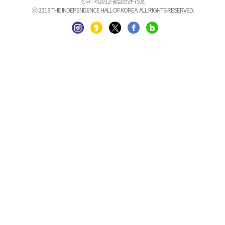
신고 : 제2012-충남천안-75호
ⓒ 2018 THE INDEPENDENCE HALL OF KOREA. ALL RIGHTS RESERVED.