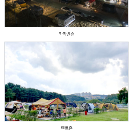
카라반존
텐트존