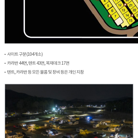
사이트 구분(104개소)
카라반 44면, 텐트 43면, 목재데크 17면
텐트, 카라반 등 모든 물품 및 장비 등은 개인 지참