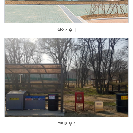
실외개수대
크린하우스