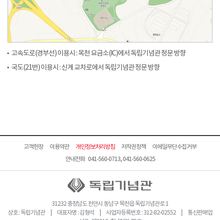
고속도로(경부선) 이용시 : 목천 요금소(IC)에서 독립기념관 정문 방향
국도(21번) 이용시 : 신계 교차로에서 독립기념관 정문 방향
고객헌장
이용약관
개인정보처리방침
저작권정책
이메일무단수집거부
안내전화 041-560-0713, 041-560-0625
31232 충청남도 천안시 동남구 목천읍 독립기념관로 1
상호 : 독립기념관 | 대표자명 : 김형석 | 사업자등록번호 : 312-82-02552 | 통신판매업