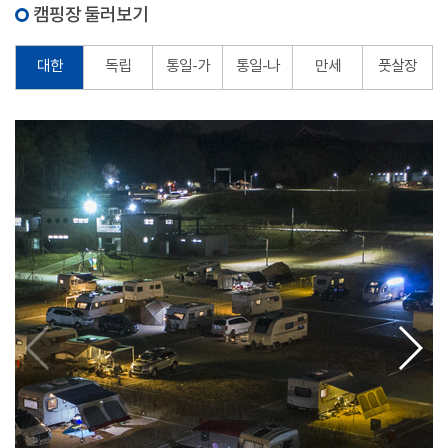
캠핑장 둘러보기
대한
독립
통일-가
통일-나
만세
풋살장