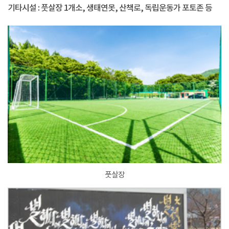
기타시설 : 풋살장 1개소, 생태연못, 산책로, 독립운동가 포토존 등
풋살장