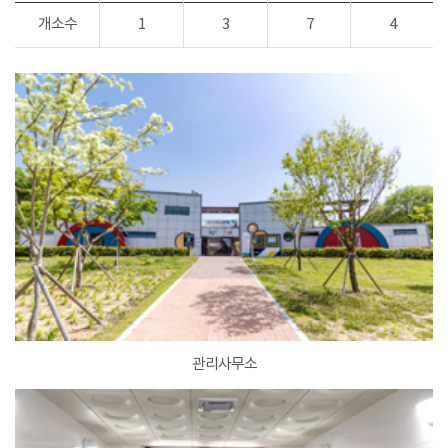
개소수
1
3
7
4
관리사무소