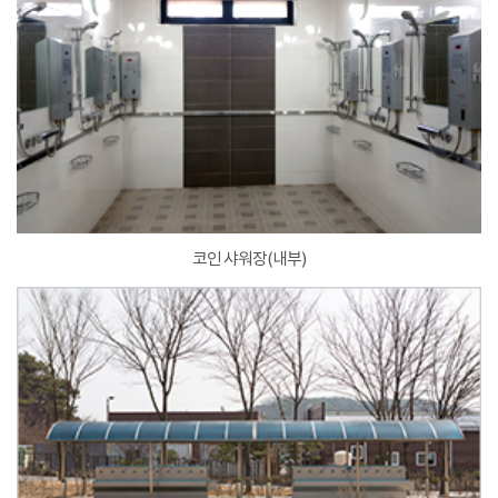
코인 샤워장(내부)