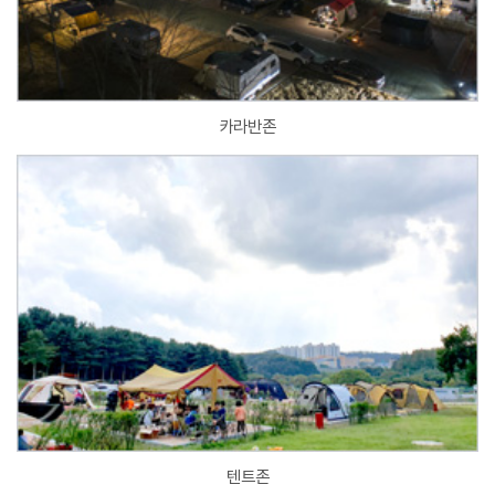
카라반존
텐트존