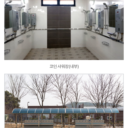
코인 샤워장(내부)