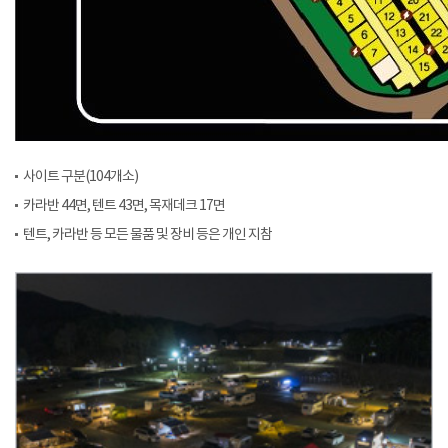
사이트 구분(104개소)
카라반 44면, 텐트 43면, 목재데크 17면
텐트, 카라반 등 모든 물품 및 장비 등은 개인 지참