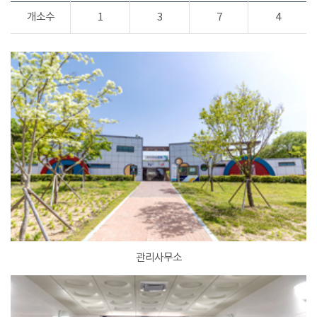
개소수
1
3
7
4
관리사무소