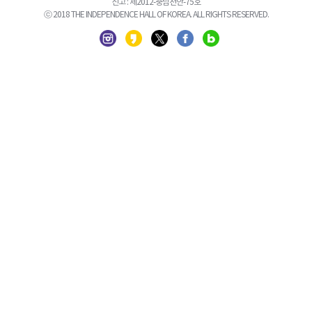
신고 : 제2012-충남천안-75호
ⓒ 2018 THE INDEPENDENCE HALL OF KOREA. ALL RIGHTS RESERVED.