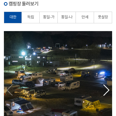
캠핑장 둘러보기
대한
독립
통일-가
통일-나
만세
풋살장