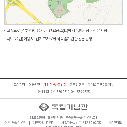
고속도로(경부선) 이용시 : 목천 요금소(IC)에서 독립기념관 정문 방향
국도(21번) 이용시 : 신계 교차로에서 독립기념관 정문 방향
고객헌장
이용약관
개인정보처리방침
저작권정책
이메일무단수집거부
안내전화 041-560-0713, 041-560-0625
31232 충청남도 천안시 동남구 목천읍 독립기념관로 1
상호 : 독립기념관 | 대표자명 : 김형석 | 사업자등록번호 : 312-82-02552 | 통신판매업