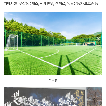
기타시설 : 풋살장 1개소, 생태연못, 산책로, 독립운동가 포토존 등
풋살장