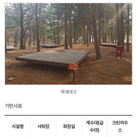
목재데크
기반시설
개수대(급
크린하우
시설명
샤워장
화장실
수대)
스