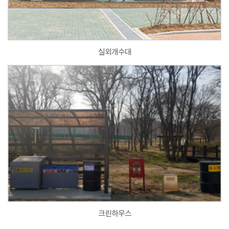
실외개수대
크린하우스