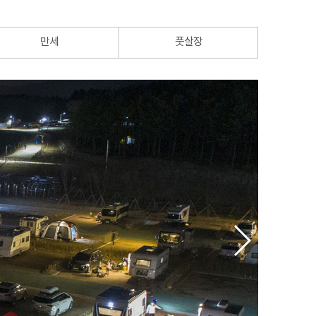
만세
풋살장