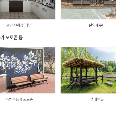
코인 샤워장(내부)
실외개수대
동가 포토존 등
독립운동가 포토존
생태연못