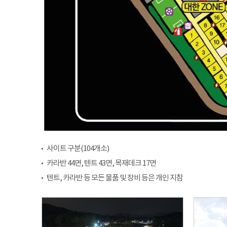
사이트 구분(104개소)
카라반 44면, 텐트 43면, 목재데크 17면
텐트, 카라반 등 모든 물품 및 장비 등은 개인 지참