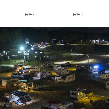
통일-가
통일-나