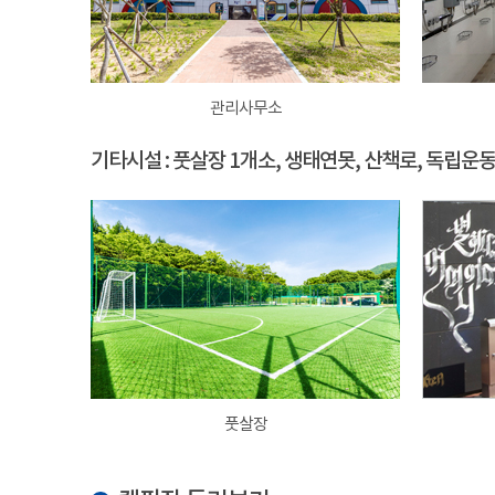
관리사무소
기타시설 : 풋살장 1개소, 생태연못, 산책로, 독립운
풋살장