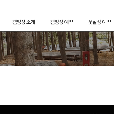
캠핑장 소개
캠핑장 예약
풋살장 예약