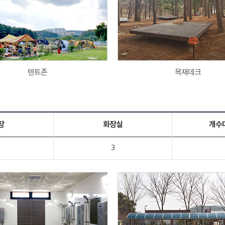
텐트존
목재데크
장
화장실
개수
3