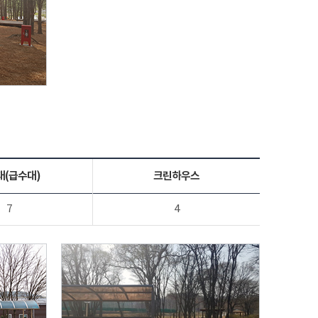
대(급수대)
크린하우스
7
4