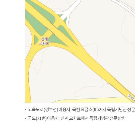
고속도로(경부선) 이용시 : 목천 요금소(IC)에서 독립기념관 정문
국도(21번) 이용시 : 신계 교차로에서 독립기념관 정문 방향