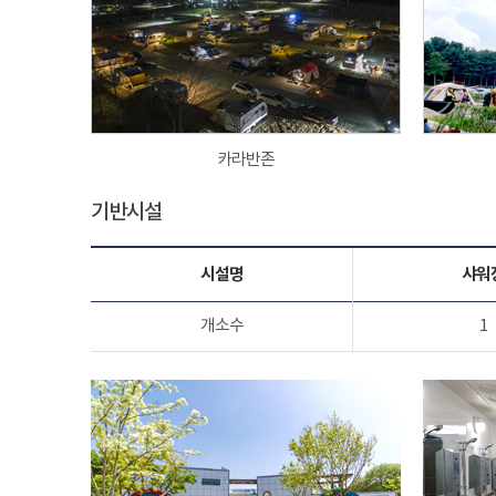
카라반존
기반시설
시설명
샤워
개소수
1